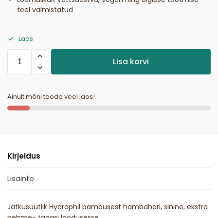
teel valmistatud
Laos
Lisa korvi
Ainult mõni toode veel laos!
Kirjeldus
Lisainfo
Jätkusuutlik Hydrophil bambusest hambahari, sinine, ekstra
pehme- tagasi loodusesse.