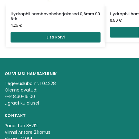
Hydrophil hambavaheharjakesed 0,6mm S3
Hydrophil ham
6tk
6,50
€
4,25
€
Lisa korvi
OÜ VIIMSI HAMBAKLIINIK
Tegevusluba nr. L04228
Oleme avatud:
E-R 8.30-16.00
L graafiku alusel
KONTAKT
Paadi tee 3-212
Viimsi Äritare 2.korrus
Viimsi, 74001