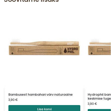
Bambusest hambahari värv naturaalne
Hydrophil bam
keskmise tug
3,90
€
3,90
€
Lisa korvi