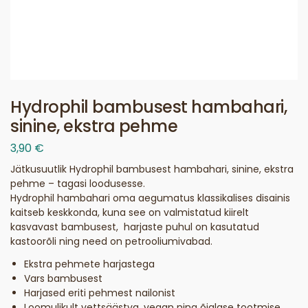
Hydrophil bambusest hambahari,
sinine, ekstra pehme
3,90
€
Jätkusuutlik Hydrophil bambusest hambahari, sinine, ekstra
pehme – tagasi loodusesse.
Hydrophil hambahari oma aegumatus klassikalises disainis
kaitseb keskkonda, kuna see on valmistatud kiirelt
kasvavast bambusest, harjaste puhul on kasutatud
kastoorõli ning need on petrooliumivabad.
Ekstra pehmete harjastega
Vars bambusest
Harjased eriti pehmest nailonist
Loomulikult vettsäästva, vegan ning õiglase tootmise