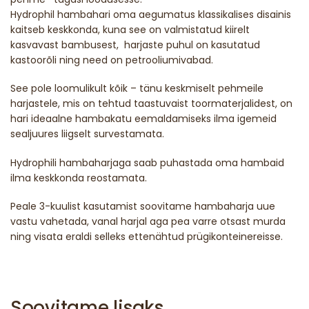
Hydrophil hambahari oma aegumatus klassikalises disainis
kaitseb keskkonda, kuna see on valmistatud kiirelt
kasvavast bambusest, harjaste puhul on kasutatud
kastoorõli ning need on petrooliumivabad.
See pole loomulikult kõik – tänu keskmiselt pehmeile
harjastele, mis on tehtud taastuvaist toormaterjalidest, on
hari ideaalne hambakatu eemaldamiseks ilma igemeid
sealjuures liigselt survestamata.
Hydrophili hambaharjaga saab puhastada oma hambaid
ilma keskkonda reostamata.
Peale 3-kuulist kasutamist soovitame hambaharja uue
vastu vahetada, vanal harjal aga pea varre otsast murda
ning visata eraldi selleks ettenähtud prügikonteinereisse.
Soovitame lisaks