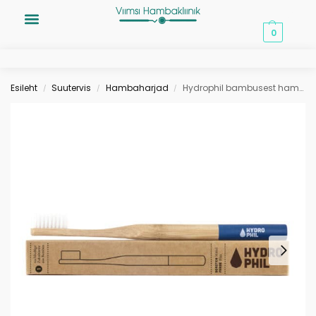
0,00
€
0
Esileht
Suutervis
Hambaharjad
Hydrophil bambusest hambahari, sinine, ekstra pehme
/
/
/