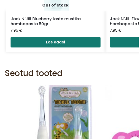
Out of stock
Jack N’Jill Blueberry laste mustika
Jack N’Jill Fl
hambapasta 50gr
hambapasta 
7,95
€
7,95
€
Loe edasi
Seotud tooted