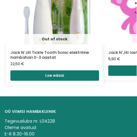
Out of stock
Jack N’Jill Tickle Tooth Sonic elektriline
Jack N’Jill la
hambahari 0-3 aastat
5,90
€
22,50
€
Loe edasi
OÜ VIIMSI HAMBAKLIINIK
Tegevusluba nr. L04228
Oleme avatud:
E-R 8.30-16.00