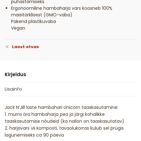
puhastamiseks
Ergonoomiline hambaharja vars koosneb 100%
maisitärklisest (GMO-vaba)
Pakend plastikuvaba
Vegan
Laost otsas
Kirjeldus
Lisainfo
Jack N’Jill laste hambahari Unicorn taaskasutamine:
1. murra ära hambaharja pea ja järgi kohalikke
taaskasutamise nõudeid (ka nailon on taaskasutatav)
2. harjavars vii komposti, tavaolukorras kulub sel prügis
lagunemiseks ca 90 päeva