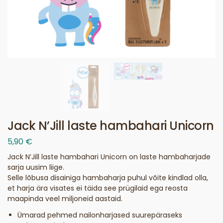
Jack N’Jill laste hambahari Unicorn
5,90
€
Jack N’Jill laste hambahari Unicorn on laste hambaharjade
sarja uusim liige.
Selle lõbusa disainiga hambaharja puhul võite kindlad olla,
et harja ära visates ei täida see prügilaid ega reosta
maapinda veel miljoneid aastaid.
Ümarad pehmed nailonharjased suurepäraseks