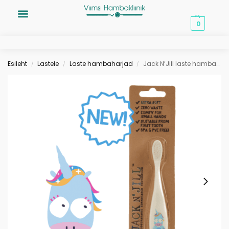
0,00
€
0
Esileht
Lastele
Laste hambaharjad
Jack N’Jill laste hambahari Unicorn
/
/
/