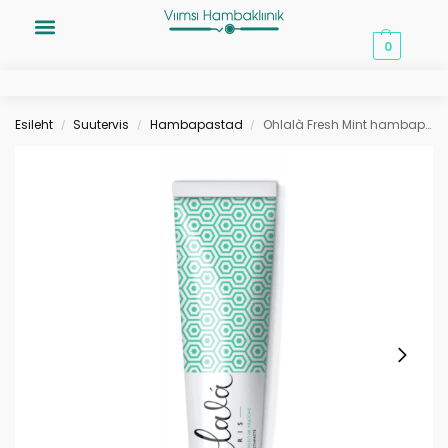
0,00
€
0
Esileht
Suutervis
Hambapastad
Ohlalà Fresh Mint hambapasta 75 ml
/
/
/