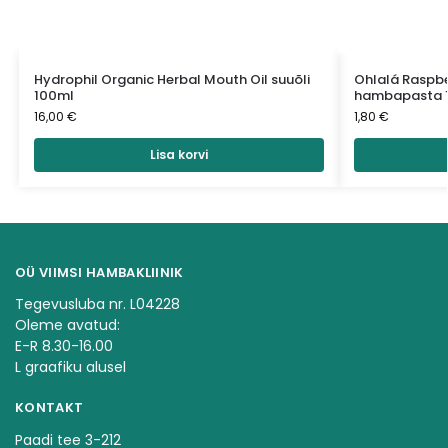
Hydrophil Organic Herbal Mouth Oil suuõli
Ohlalá Raspbe
100ml
hambapasta 
16,00
€
1,80
€
Lisa korvi
OÜ VIIMSI HAMBAKLIINIK
Tegevusluba nr. L04228
Oleme avatud:
E-R 8.30-16.00
L graafiku alusel
KONTAKT
Paadi tee 3-212