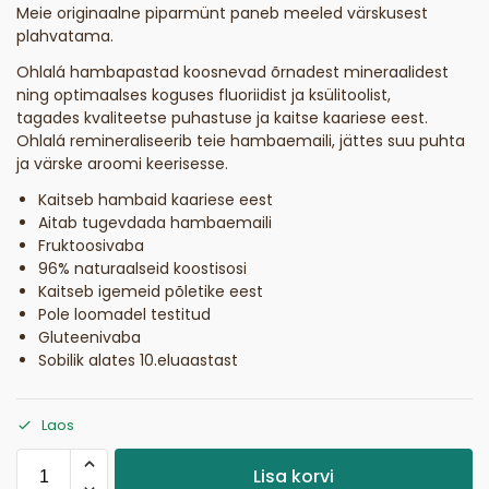
Meie originaalne piparmünt paneb meeled värskusest
plahvatama.
Ohlalá hambapastad koosnevad õrnadest mineraalidest
ning optimaalses koguses fluoriidist ja ksülitoolist,
tagades kvaliteetse puhastuse ja kaitse kaariese eest.
Ohlalá remineraliseerib teie hambaemaili, jättes suu puhta
ja värske aroomi keerisesse.
Kaitseb hambaid kaariese eest
Aitab tugevdada hambaemaili
Fruktoosivaba
96% naturaalseid koostisosi
Kaitseb igemeid põletike eest
Pole loomadel testitud
Gluteenivaba
Sobilik alates 10.eluaastast
Laos
Lisa korvi