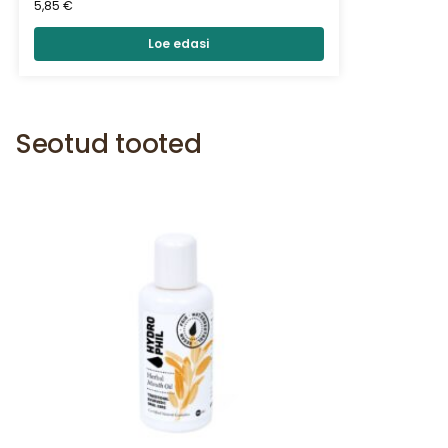
5,85
€
Loe edasi
Seotud tooted