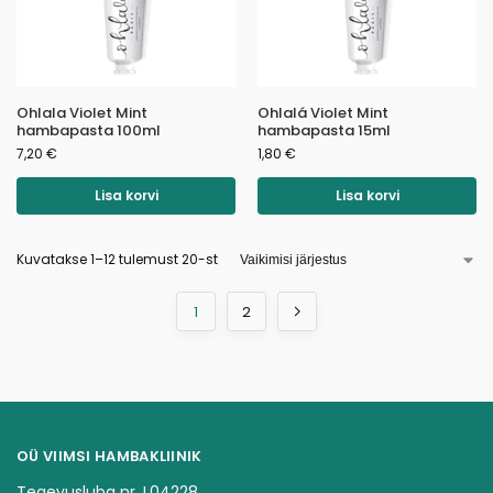
Ohlala Violet Mint
Ohlalá Violet Mint
hambapasta 100ml
hambapasta 15ml
7,20
€
1,80
€
Lisa korvi
Lisa korvi
Kuvatakse 1–12 tulemust 20-st
1
2
OÜ VIIMSI HAMBAKLIINIK
Tegevusluba nr. L04228