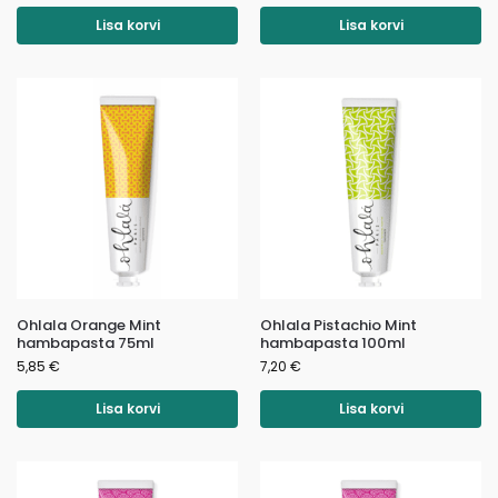
Lisa korvi
Lisa korvi
Ohlala Orange Mint
Ohlala Pistachio Mint
hambapasta 75ml
hambapasta 100ml
5,85
€
7,20
€
Lisa korvi
Lisa korvi