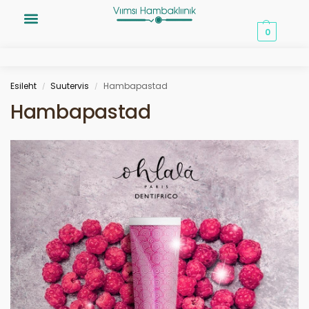
0,00
€
0
Esileht
Suutervis
Hambapastad
/
/
Hambapastad