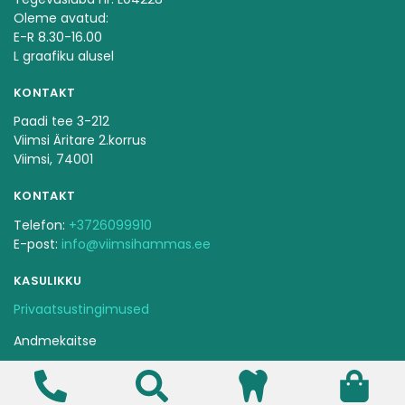
Oleme avatud:
E-R 8.30-16.00
L graafiku alusel
KONTAKT
Paadi tee 3-212
Viimsi Äritare 2.korrus
Viimsi, 74001
KONTAKT
Telefon:
+3726099910
E-post:
info@viimsihammas.ee
KASULIKKU
Privaatsustingimused
Andmekaitse
Ravijärjekorra pidamise kord