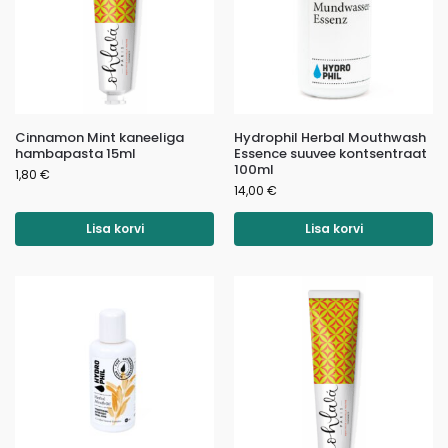
Cinnamon Mint kaneeliga
Hydrophil Herbal Mouthwash
hambapasta 15ml
Essence suuvee kontsentraat
100ml
1,80
€
14,00
€
Lisa korvi
Lisa korvi