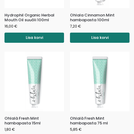
Hydrophil Organic Herbal
Ohlala Cinnamon Mint
Mouth Oil suuõli 100ml
hambapasta 100ml
16,00
€
7,20
€
Lisa korvi
Lisa korvi
Ohlalà Fresh Mint
Ohlalà Fresh Mint
hambapasta 15ml
hambapasta 75 ml
1,80
€
5,85
€