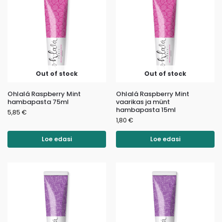
Out of stock
Out of stock
Ohlalá Raspberry Mint
Ohlalá Raspberry Mint
hambapasta 75ml
vaarikas ja münt
hambapasta 15ml
5,85
€
1,80
€
Loe edasi
Loe edasi