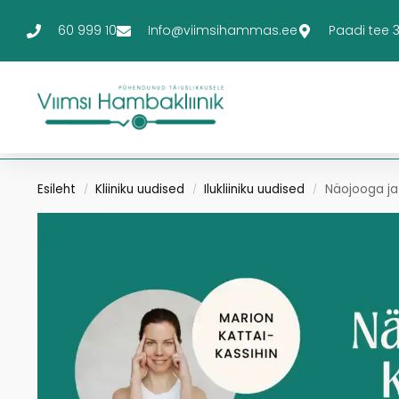
60 999 10
Info@viimsihammas.ee
Paadi tee 3-
Esileht
Kliiniku uudised
Ilukliiniku uudised
Näojooga ja 
/
/
/