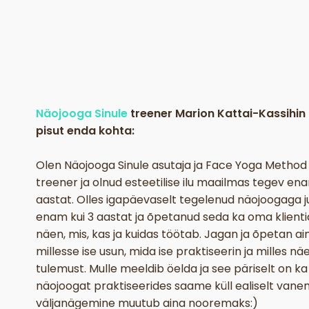
Näojooga Sinule
treener Marion Kattai-Kassihin
pisut enda kohta:
Olen Näojooga Sinule asutaja ja Face Yoga Method
treener ja olnud esteetilise ilu maailmas tegev ena
aastat. Olles igapäevaselt tegelenud näojoogaga 
enam kui 3 aastat ja õpetanud seda ka oma klienti
näen, mis, kas ja kuidas töötab. Jagan ja õpetan ain
millesse ise usun, mida ise praktiseerin ja milles nä
tulemust. Mulle meeldib öelda ja see päriselt on ka 
näojoogat praktiseerides saame küll ealiselt vane
väljanägemine muutub aina nooremaks:)