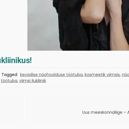
kliinikus!
Tagged:
kevadise näohoolduse töötuba
,
kosmeetik viimsis
,
näo
töötuba
,
viimsi ilukliinik
Uus meeskonnaliige – 