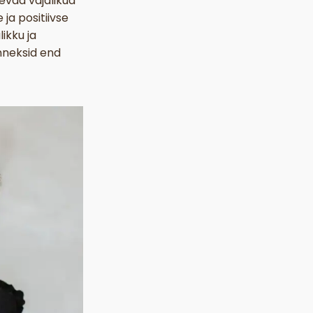
evad vajalikud
ja positiivse
ikku ja
nneksid end