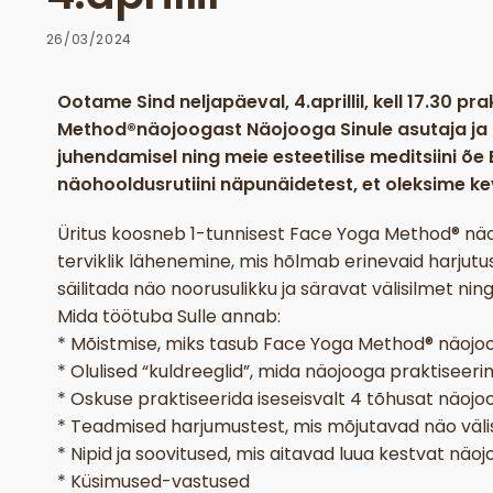
26/03/2024
Ootame Sind neljapäeval, 4.aprillil, kell 17.30 
Method®näojoogast Näojooga Sinule asutaja ja
juhendamisel ning meie esteetilise meditsiini õ
näohooldusrutiini näpunäidetest, et oleksime k
Üritus koosneb 1-tunnisest Face Yoga Method® näojo
terviklik lähenemine, mis hõlmab erinevaid harjutu
säilitada näo noorusulikku ja säravat välisilmet ni
Mida töötuba Sulle annab:
* Mõistmise, miks tasub Face Yoga Method® näojooga
* Olulised “kuldreeglid”, mida näojooga praktiseer
* Oskuse praktiseerida iseseisvalt 4 tõhusat näojoo
* Teadmised harjumustest, mis mõjutavad näo välis
* Nipid ja soovitused, mis aitavad luua kestvat nä
* Küsimused-vastused