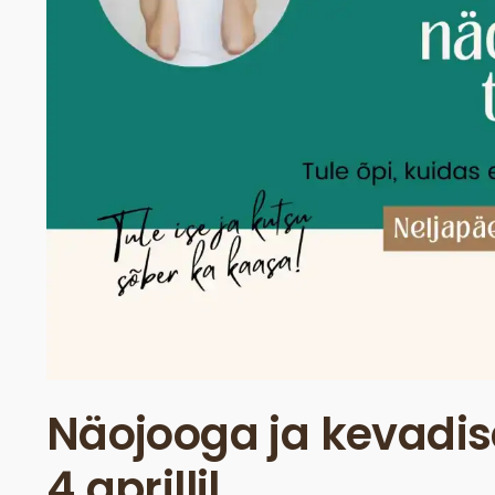
Näojooga ja kevadi
4.aprillil