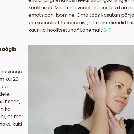
eriala, järgnesid kosmeetikuõpingud ning erin
koolitused. Mind motiveerib inimeste aitamine 
emotsiooni loomine. Oma töös kasutan põhjal
personaalset lähenemist, et minu kliendid tu
kauni ja hoolitsetuna.“ Lähemalt
SIIT.
 räägib
 näojooga
m kui 20
juba
dele,
ult seda,
en ka
nii, et me
maks, kuid