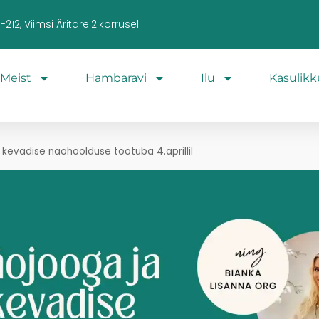
212, Viimsi Äritare.2.korrusel
Meist
Hambaravi
Ilu
Kasulikk
kevadise näohoolduse töötuba 4.aprillil