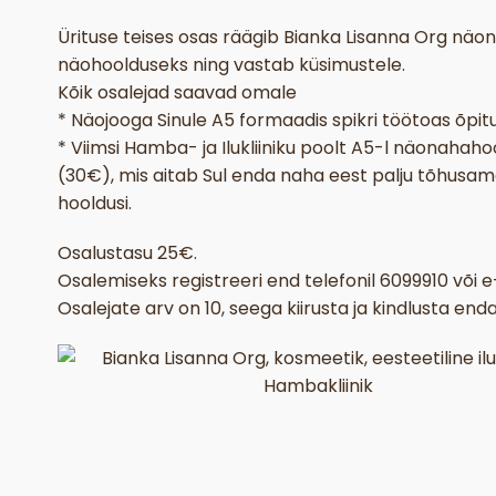
Ürituse teises osas räägib Bianka Lisanna Org näo
näohoolduseks ning vastab küsimustele.
Kõik osalejad saavad omale
* Näojooga Sinule A5 formaadis spikri töötoas õpit
* Viimsi Hamba- ja Ilukliiniku poolt A5-l näonahah
(30€), mis aitab Sul enda naha eest palju tõhusamal
hooldusi.
Osalustasu 25€.
Osalemiseks registreeri end telefonil 6099910 või 
Osalejate arv on 10, seega kiirusta ja kindlusta enda