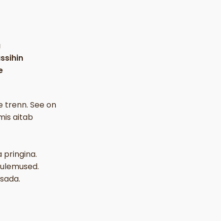
a
ssihin
e
e trenn. See on
mis aitab
 pringina.
 tulemused.
isada.