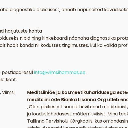
naha diagnostika olulisusest, annab näpunäited kevadisek
ud harjutuste kohta
oolduseks nipid ning kinkekaardi näonaha diagnostika prot
t hoolt kanda nii kodustes tingimustes, kui ka valida pro
e-postiaadressil
info@viimsihammas.ee
.
le koht.
Meditsiiniõe ja kosmeetikuharidusega estee
meditsiini õde Bianka Lisanna Org ütleb end
„Olen pisikesest saadik huvitunud meditsiinist
ja looduslähedasest mõtlemisviisist. Minu tee
Tallinna Tervishoiu Kõrgkoolis, kus omandasin