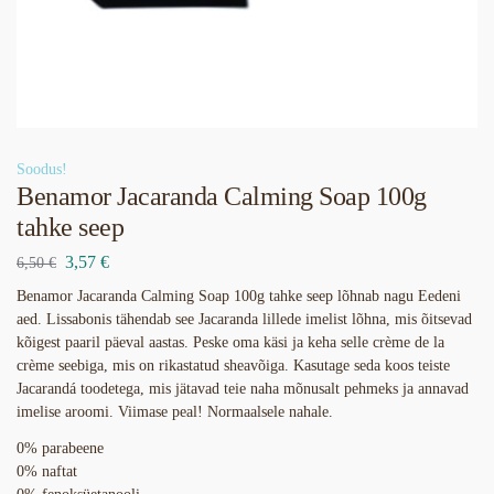
Soodus!
Benamor Jacaranda Calming Soap 100g
tahke seep
3,57
€
6,50
€
Benamor Jacaranda Calming Soap 100g tahke seep lõhnab nagu Eedeni
aed. Lissabonis tähendab see Jacaranda lillede imelist lõhna, mis õitsevad
kõigest paaril päeval aastas. Peske oma käsi ja keha selle crème de la
crème seebiga, mis on rikastatud sheavõiga. Kasutage seda koos teiste
Jacarandá toodetega, mis jätavad teie naha mõnusalt pehmeks ja annavad
imelise aroomi. Viimase peal! Normaalsele nahale.
0% parabeene
0% naftat