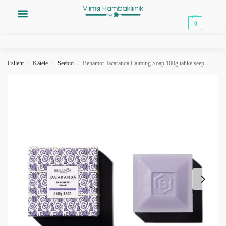
0,00
€
0
Esileht
Kätele
Seebid
Benamor Jacaranda Calming Soap 100g tahke seep
/
/
/