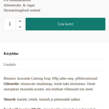
0% fenoksüetanooli
Julmusevaba & vegan
Dermatoloogiliselt testitud
Lisa korvi
Kirjeldus
Lisainfo
Benamor Jacaranda Calming Soap 100g tahke seep, põhikoostisosad:
Glütseriin:
niisutavate omadustega, hoiab naha niisutatuna. Omab
suurepärast Jacarandá aroomi, mis kindlasti rõõmustab teie meeli.
Sheavõi:
kaitseb, toidab, niisutab ja pehmendab nahkai.