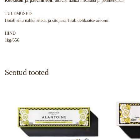
Kookosõli ja päevalilleõli:
aitavad nahka niisutada ja pehmendada.
TULEMUSED
Hoiab sinu nahka sileda ja siidjana, lisab delikaatse aroomi.
HIND
1kg/65€
Seotud tooted