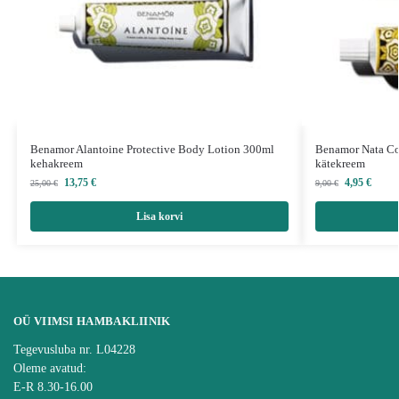
Benamor Alantoine Protective Body Lotion 300ml
Benamor Nata Co
kehakreem
kätekreem
13,75
€
4,95
€
25,00
€
9,00
€
Lisa korvi
OÜ VIIMSI HAMBAKLIINIK
Tegevusluba nr. L04228
Oleme avatud:
E-R 8.30-16.00