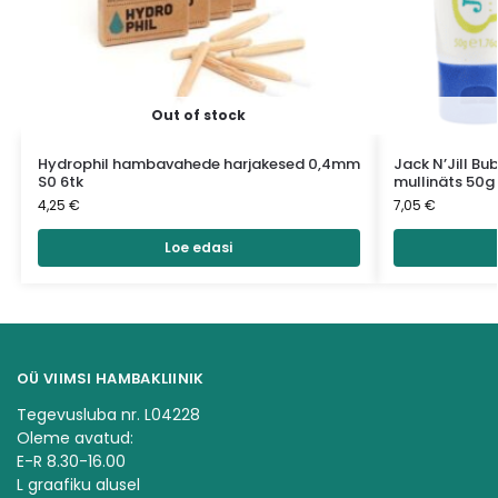
Out of stock
Hydrophil hambavahede harjakesed 0,4mm
Jack N’Jill B
S0 6tk
mullinäts 50g
4,25
€
7,05
€
Loe edasi
OÜ VIIMSI HAMBAKLIINIK
Tegevusluba nr. L04228
Oleme avatud:
E-R 8.30-16.00
L graafiku alusel