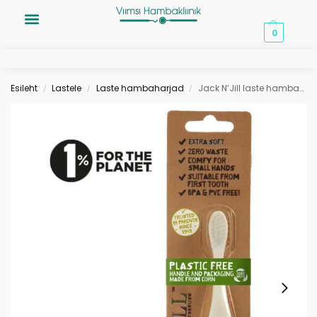
0,00
€
0
Esileht
Lastele
Laste hambaharjad
Jack N’Jill laste hambahari Elephant Ellie
/
/
/