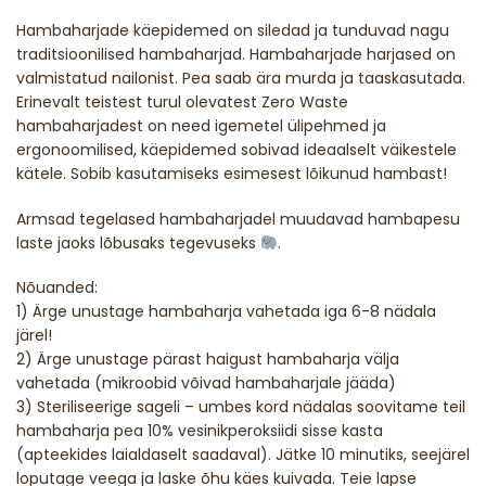
Hambaharjade käepidemed on siledad ja tunduvad nagu
traditsioonilised hambaharjad. Hambaharjade harjased on
valmistatud nailonist. Pea saab ära murda ja taaskasutada.
Erinevalt teistest turul olevatest Zero Waste
hambaharjadest on need igemetel ülipehmed ja
ergonoomilised, käepidemed sobivad ideaalselt väikestele
kätele. Sobib kasutamiseks esimesest lõikunud hambast!
Armsad tegelased hambaharjadel muudavad hambapesu
laste jaoks lõbusaks tegevuseks
.
Nõuanded:
1) Ärge unustage hambaharja vahetada iga 6-8 nädala
järel!
2) Ärge unustage pärast haigust hambaharja välja
vahetada (mikroobid võivad hambaharjale jääda)
3) Steriliseerige sageli – umbes kord nädalas soovitame teil
hambaharja pea 10% vesinikperoksiidi sisse kasta
(apteekides laialdaselt saadaval). Jätke 10 minutiks, seejärel
loputage veega ja laske õhu käes kuivada. Teie lapse