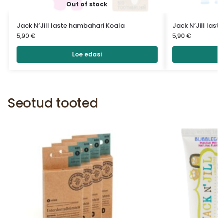
Out of stock
Jack N’Jill laste hambahari Koala
Jack N’Jill la
5,90
€
5,90
€
Loe edasi
Seotud tooted