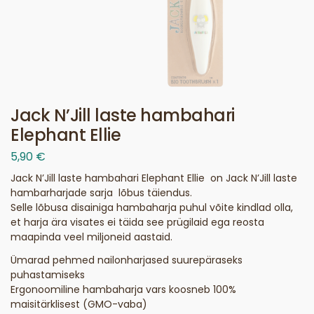
Jack N’Jill laste hambahari
Elephant Ellie
5,90
€
Jack N’Jill laste hambahari Elephant Ellie on Jack N’Jill laste
hambarharjade sarja lõbus täiendus.
Selle lõbusa disainiga hambaharja puhul võite kindlad olla,
et harja ära visates ei täida see prügilaid ega reosta
maapinda veel miljoneid aastaid.
Ümarad pehmed nailonharjased suurepäraseks
puhastamiseks
Ergonoomiline hambaharja vars koosneb 100%
maisitärklisest (GMO-vaba)