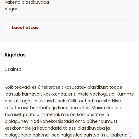
Pakend plastikuvaba
Vegan
Laost otsas
Kirjeldus
Lisainfo
Kõik teavad, et ühekordselt kasutatav plastikust toode
laastab kurnavalt keskkonda, eriti meie veekogusid. Kümme
aastat tagasi alustasid Jack n’Jilli tootjad maisitärklise
kasutamist hambaharja käepidemetes. Maisitärklis on
taimset päritolu materjal, mis on kompostitav ja
biolagunev. Nad kahekordistasid oma pühendumust
keskkonnale ja kavandasid täiesti plastikuvaba ja
biolaguneva pakendi, sealhulgas läbipaistva “mullpakendi”.