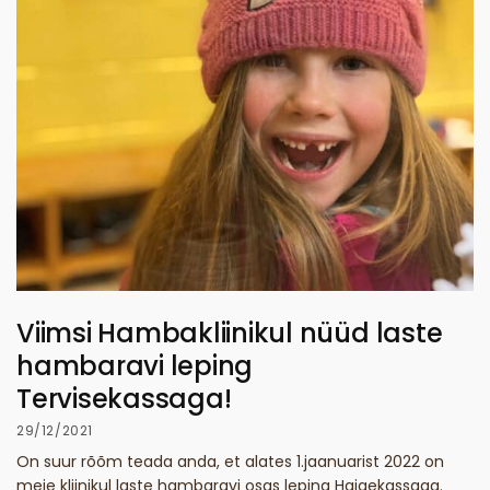
Viimsi Hambakliinikul nüüd laste
hambaravi leping
Tervisekassaga!
29/12/2021
On suur rõõm teada anda, et alates 1.jaanuarist 2022 on
meie kliinikul laste hambaravi osas leping Haigekassaga.