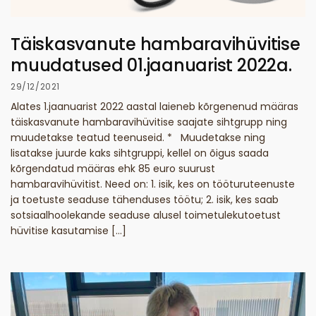
Täiskasvanute hambaravihüvitise
muudatused 01.jaanuarist 2022a.
29/12/2021
Alates 1.jaanuarist 2022 aastal laieneb kõrgenenud määras
täiskasvanute hambaravihüvitise saajate sihtgrupp ning
muudetakse teatud teenuseid. * Muudetakse ning
lisatakse juurde kaks sihtgruppi, kellel on õigus saada
kõrgendatud määras ehk 85 euro suurust
hambaravihüvitist. Need on: 1. isik, kes on tööturuteenuste
ja toetuste seaduse tähenduses töötu; 2. isik, kes saab
sotsiaalhoolekande seaduse alusel toimetulekutoetust
hüvitise kasutamise […]