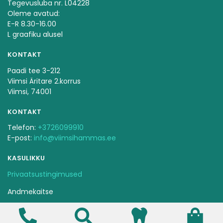
Tegevusluba nr. L04228
Oleme avatud:
E-R 8.30-16.00
L graafiku alusel
KONTAKT
Paadi tee 3-212
Viimsi Äritare 2.korrus
Viimsi, 74001
KONTAKT
Telefon:
+3726099910
E-post:
info@viimsihammas.ee
KASULIKKU
Privaatsustingimused
Andmekaitse
Ravijärjekorra pidamise kord