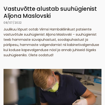
Vastuvõtte alustab suuhügienist
Aljona Maslovski
08/07/2022
Juulikuu lõpust ootab Viimsi Hambakliinikust patsiente
vastuvõtule suuhügienist Aljona Maslovski – suuhügienist
teeb hammaste süvapuhastust, soodapuhastust ja
pärlipesu, hammaste valgendamist nii kabinetivalgenduse
kui koduse kapevalgenduse näol ja annab juhiseid õigeks
suuhügieeniks. Olete oodatud!