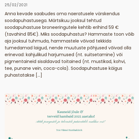
25/02/2021
Anna kevade saabudes oma naeratusele värskendus
soodapuhastusega. Märtsikuu jooksul tehtud
soodapuhastuse broneeringutele kehtib erihind 59 €
(tavahind 85€). Miks soodapuhastus? Hammaste toon võib
aja jooksul tuhmuda, hammastele võivad tekkida
tumedamad laigud, nende muutuste põhjused võivad olla
erinevad: kahjulikud harjumused (nt. suitsetamine) või
pigmentaineid sisaldavad toitained (nt. mustikad, kohvi,
tee, punane vein, coca-cola). Soodapuhastuse käigus
puhastatakse […]