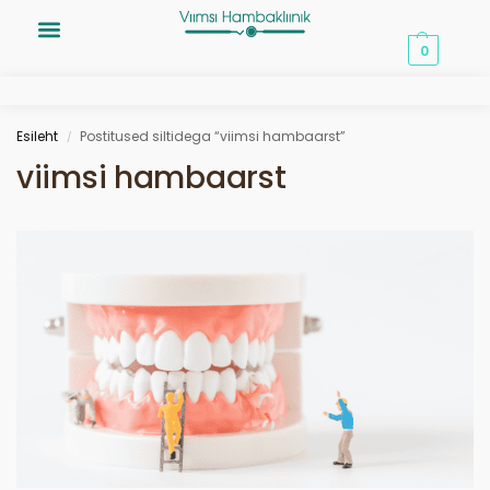
0,00
€
0
Esileht
Postitused siltidega “viimsi hambaarst”
/
viimsi hambaarst