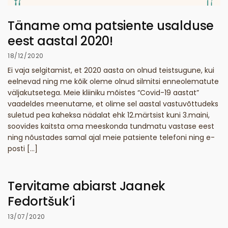
Täname oma patsiente usalduse
eest aastal 2020!
18/12/2020
Ei vaja selgitamist, et 2020 aasta on olnud teistsugune, kui
eelnevad ning me kõik oleme olnud silmitsi enneolematute
väljakutsetega. Meie kliiniku mõistes “Covid-19 aastat”
vaadeldes meenutame, et olime sel aastal vastuvõttudeks
suletud pea kaheksa nädalat ehk 12.märtsist kuni 3.maini,
soovides kaitsta oma meeskonda tundmatu vastase eest
ning nõustades samal ajal meie patsiente telefoni ning e-
posti […]
Tervitame abiarst Jaanek
Fedortšuk’i
13/07/2020