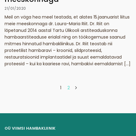
21/01/2020
Meil on väga hea meel teatada, et alates 15.jaanuarist liitus
meie meeskonnaga dr. Laura-Maria Riit. Dr. Riit on
lõpetanud 2014 aastal Tartu Ülikooli arstiteaduskonna
hambaarstiteaduse erialal ning on töökogemuse saanud
mitmes hinnatud hambakliinikus. Dr. Riit teostab nii
proteetilist hambaravi – kroonid, sildproteesid,
restauratsioonid implantaatidel ja suust eemaldatavad
proteesid – kui ka kaariese ravi, hambakivi eemaldamist […]
1
2
OÜ VIIMSI HAMBAKLIINIK