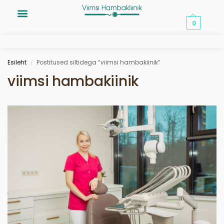
0,00
€
0
Esileht
Postitused siltidega “viimsi hambakiinik”
/
viimsi hambakiinik