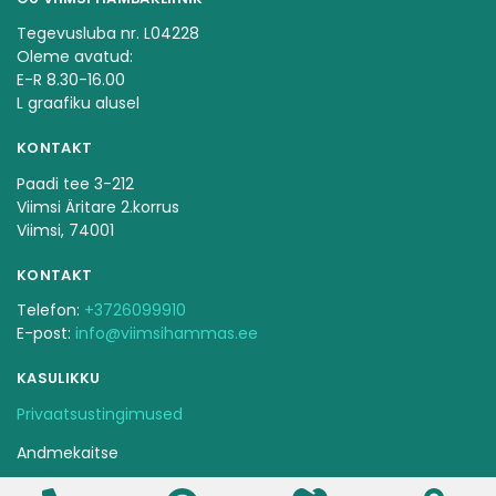
Tegevusluba nr. L04228
Oleme avatud:
E-R 8.30-16.00
L graafiku alusel
KONTAKT
Paadi tee 3-212
Viimsi Äritare 2.korrus
Viimsi, 74001
KONTAKT
Telefon:
+3726099910
E-post:
info@viimsihammas.ee
KASULIKKU
Privaatsustingimused
Andmekaitse
Ravijärjekorra pidamise kord