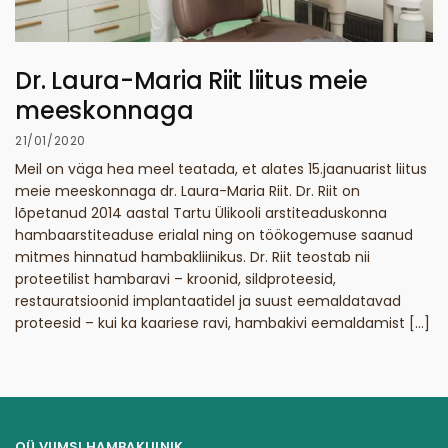
Dr. Laura-Maria Riit liitus meie
meeskonnaga
21/01/2020
Meil on väga hea meel teatada, et alates 15.jaanuarist liitus
meie meeskonnaga dr. Laura-Maria Riit. Dr. Riit on
lõpetanud 2014 aastal Tartu Ülikooli arstiteaduskonna
hambaarstiteaduse erialal ning on töökogemuse saanud
mitmes hinnatud hambakliinikus. Dr. Riit teostab nii
proteetilist hambaravi – kroonid, sildproteesid,
restauratsioonid implantaatidel ja suust eemaldatavad
proteesid – kui ka kaariese ravi, hambakivi eemaldamist […]
OÜ VIIMSI HAMBAKLIINIK