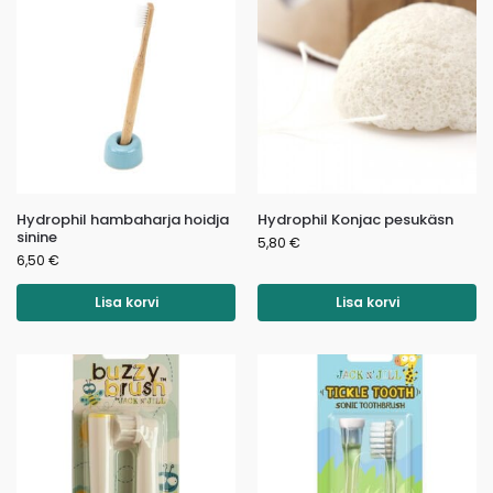
Hydrophil hambaharja hoidja
Hydrophil Konjac pesukäsn
sinine
5,80
€
6,50
€
Lisa korvi
Lisa korvi