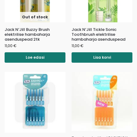
Out of stock
Jack N’Jill Buzzy Brush
Jack N’Jill Tickle Sonic
elektrilise hambaharja
Toothbrush elektrilise
asenduspead 2tk
hambaharja asenduspead
11,00
€
11,00
€
Loe edasi
Lisa korvi