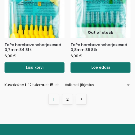
Out of stock
TePe hambavaheharjakesed
TePe hambavaheharjakesed
0,7mm S4 8tk
0,8mm S5 8tk
6,90
€
6,90
€
Lisa korvi
Loe edasi
Kuvatakse 1–12 tulemust 15-st
1
2