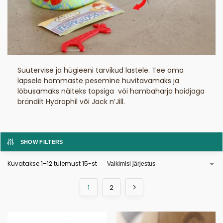
Suutervise ja hügieeni tarvikud lastele. Tee oma
lapsele hammaste pesemine huvitavamaks ja
lõbusamaks näiteks topsiga või hambaharja hoidjaga
brändilt Hydrophil või Jack n’Jill.
SHOW FILTERS
Kuvatakse 1–12 tulemust 15-st
1
2