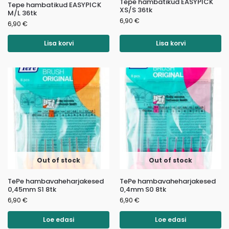
Tepe hambatikud EASYPICK
Tepe hambatikud EASYPICK
XS/S 36tk
M/L 36tk
6,90
€
6,90
€
Lisa korvi
Lisa korvi
Out of stock
Out of stock
TePe hambavaheharjakesed
TePe hambavaheharjakesed
0,45mm S1 8tk
0,4mm S0 8tk
6,90
€
6,90
€
Loe edasi
Loe edasi