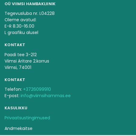
OÜ VIIMSI HAMBAKLIINIK
Tegevusluba nr. L04228
Oleme avatud:
E-R 8.30-16.00
L graafiku alusel
KONTAKT
Paadi tee 3-212
Viimsi Äritare 2.korrus
Viimsi, 74001
KONTAKT
Telefon:
+3726099910
E-post:
info@viimsihammas.ee
KASULIKKU
Privaatsustingimused
Andmekaitse