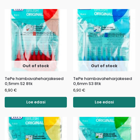
Out of stock
Out of stock
TePe hambavaheharjakesed
TePe hambavaheharjakesed
0,5mm S2 8tk
0,6mm S3 8tk
6,90
€
6,90
€
Loe edasi
Loe edasi