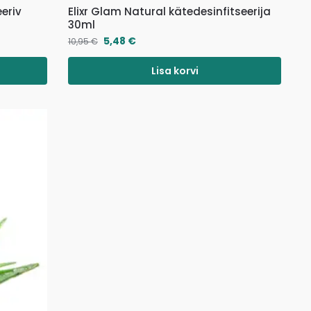
eeriv
Elixr Glam Natural kätedesinfitseerija
30ml
5,48
€
10,95
€
Lisa korvi