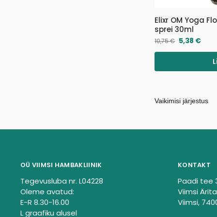
Elixr OM Yoga F
sprei 30ml
5,38
€
10,75
€
L
OÜ VIIMSI HAMBAKLIINIK
KONTAKT
Tegevusluba nr. L04228
Paadi tee 
Oleme avatud:
Viimsi Ärita
E-R 8.30-16.00
Viimsi, 740
L graafiku alusel