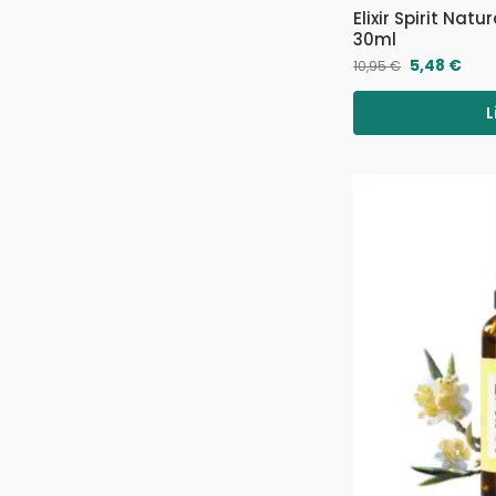
Elixir Spirit Natu
30ml
5,48
€
10,95
€
L