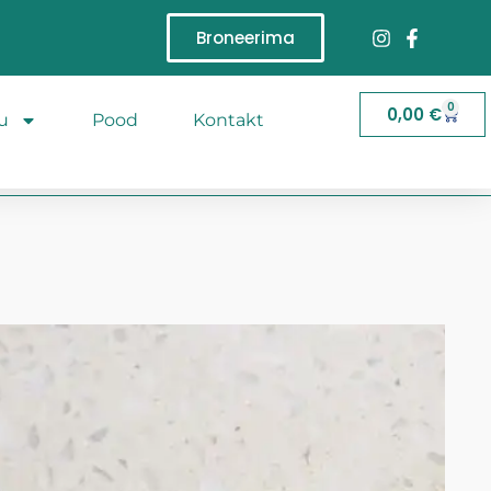
Broneerima
0
0,00
€
u
Pood
Kontakt