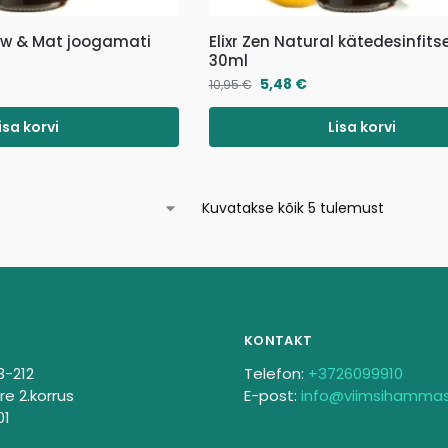
low & Mat joogamati
Elixr Zen Natural kätedesinfitse
30ml
5,48
€
10,95
€
isa korvi
Lisa korvi
Kuvatakse kõik 5 tulemust
KONTAKT
3-212
Telefon:
+3726099910
re 2.korrus
E-post:
info@viimsihamma
01