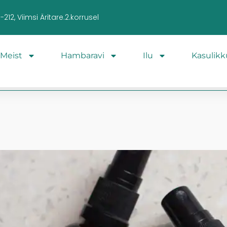
212, Viimsi Äritare.2.korrusel
Meist
Hambaravi
Ilu
Kasulikk