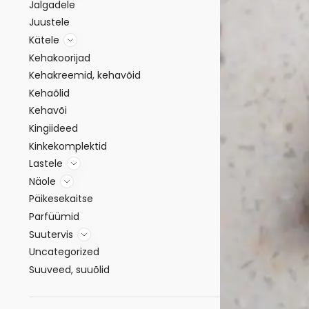
Jalgadele
Juustele
Kätele
Kehakoorijad
Kehakreemid, kehavõid
Kehaõlid
Kehavõi
Kingiideed
Kinkekomplektid
Lastele
Näole
Päikesekaitse
Parfüümid
Suutervis
Uncategorized
Suuveed, suuõlid