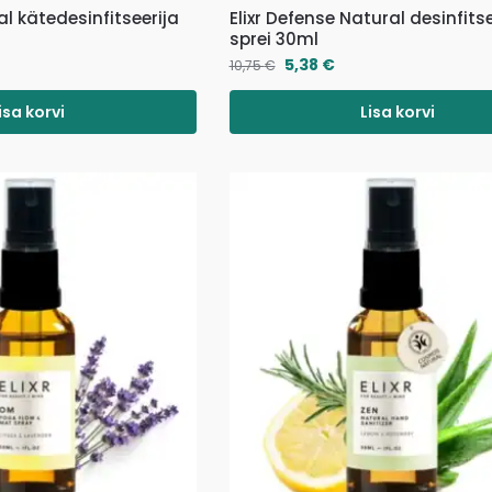
ral kätedesinfitseerija
Elixr Defense Natural desinfits
sprei 30ml
5,38
€
10,75
€
isa korvi
Lisa korvi