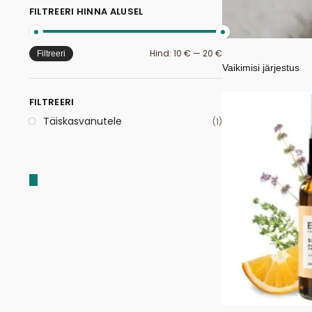
FILTREERI HINNA ALUSEL
Hind:
10 €
—
20 €
Filtreeri
FILTREERI
Täiskasvanutele
(1)