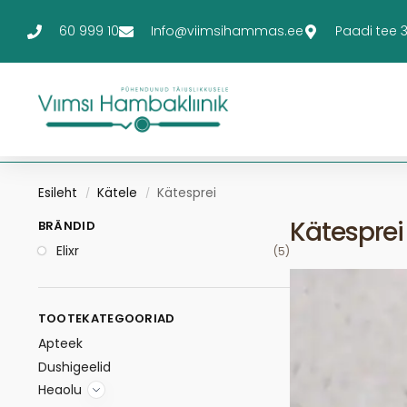
60 999 10
Info@viimsihammas.ee
Paadi tee 3-
Esileht
Kätele
Kätesprei
/
/
Kätesprei
BRÄNDID
Elixr
(5)
TOOTEKATEGOORIAD
Apteek
Dushigeelid
Heaolu