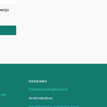
erija
KASULIKKU
Privaatsustingimused
s.ee
Andmekaitse
Ravijärjekorra pidamise kord