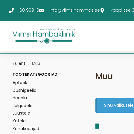
60 999 10
Info@viimsihammas.ee
Paadi tee 3-
Esileht
Muu
/
Muu
TOOTEKATEGOORIAD
Apteek
Dushigeelid
Heaolu
Sinu valikutele
Jalgadele
Juustele
Kätele
Kehakoorijad