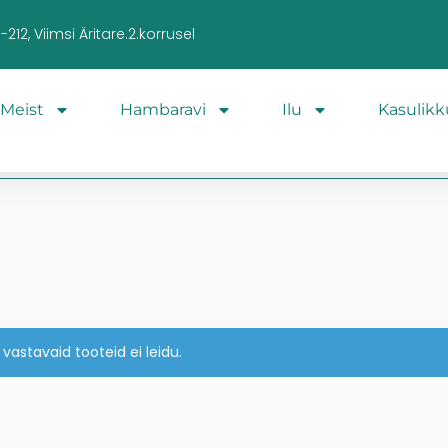
212, Viimsi Äritare.2.korrusel
Meist
Hambaravi
Ilu
Kasulikk
 vastavaid tooteid ei leidu.