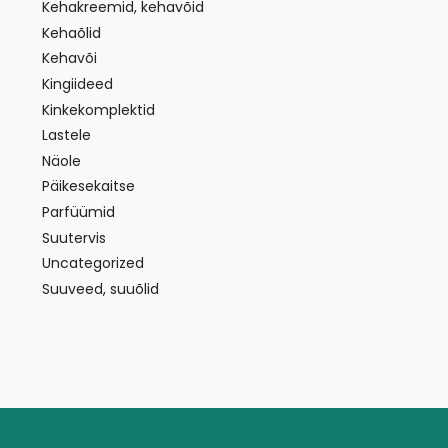
Kehakreemid, kehavõid
Kehaõlid
Kehavõi
Kingiideed
Kinkekomplektid
Lastele
Näole
Päikesekaitse
Parfüümid
Suutervis
Uncategorized
Suuveed, suuõlid