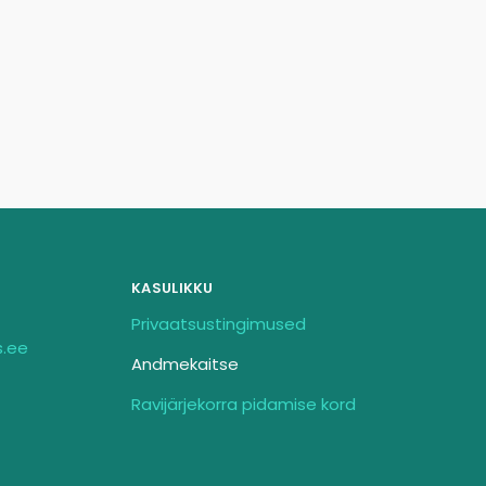
KASULIKKU
Privaatsustingimused
s.ee
Andmekaitse
Ravijärjekorra pidamise kord