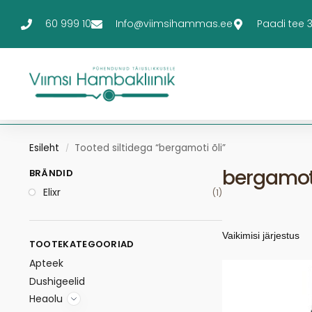
60 999 10
Info@viimsihammas.ee
Paadi tee 3-
Esileht
Tooted siltidega “bergamoti õli”
/
bergamoti
BRÄNDID
Elixr
(1)
TOOTEKATEGOORIAD
Apteek
Dushigeelid
Heaolu