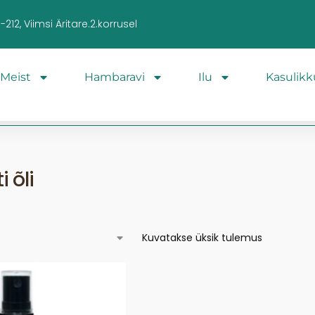
212, Viimsi Äritare.2.korrusel
Meist
Hambaravi
Ilu
Kasulikk
 õli
Kuvatakse üksik tulemus