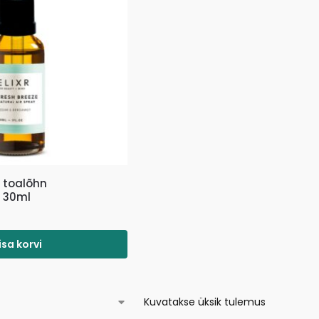
e toalõhn
 30ml
isa korvi
Kuvatakse üksik tulemus