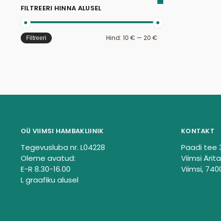
FILTREERI HINNA ALUSEL
Hind:
10 €
—
20 €
Filtreeri
OÜ VIIMSI HAMBAKLIINIK
KONTAKT
Tegevusluba nr. L04228
Paadi tee 
Oleme avatud:
Viimsi Ärita
E-R 8.30-16.00
Viimsi, 740
L graafiku alusel