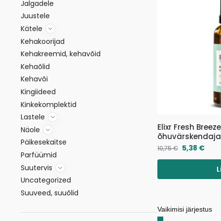
Jalgadele
Juustele
Kätele
Kehakoorijad
Kehakreemid, kehavõid
Kehaõlid
Kehavõi
Kingiideed
Kinkekomplektid
Lastele
Elixr Fresh Breez
Näole
õhuvärskendaja
Päikesekaitse
5,38
€
10,75
€
Parfüümid
Suutervis
L
Uncategorized
Suuveed, suuõlid