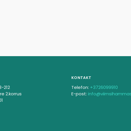
KONTAKT
3-212
Telefon:
+3726099910
re 2.korrus
E-post:
info@viimsihamma
01