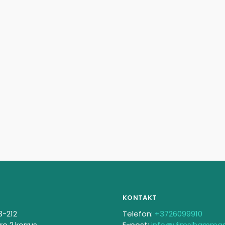
KONTAKT
3-212
Telefon:
+3726099910
re 2.korrus
E-post:
info@viimsihamma