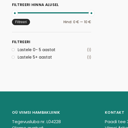
FILTREERI HINNA ALUSEL
Hind:
0 €
—
10 €
Filtreeri
FILTREERI
Lastele 0- 5 aastat
(1)
Lastele 5+ aastat
(1)
OÜ VIIMSI HAMBAKLIINIK
KONTAKT
Tegevusluba nr. L04228
Paadi tee 
Oleme avatud:
Viimsi Ärita