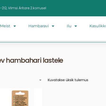
212, Viimsi Äritare.2.korrusel
Meist
Hambaravi
Ilu
Kasulikk
v hambahari lastele
Kuvatakse üksik tulemus