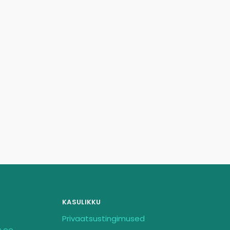
KASULIKKU
Privaatsustingimused
s.ee