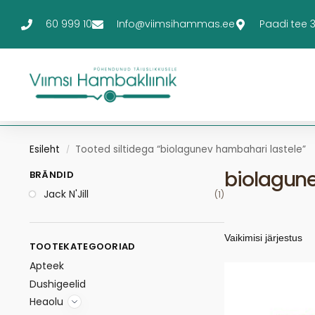
60 999 10
Info@viimsihammas.ee
Paadi tee 3-
Esileht
Tooted siltidega “biolagunev hambahari lastele”
/
biolagune
BRÄNDID
Jack N'Jill
(1)
TOOTEKATEGOORIAD
Apteek
Dushigeelid
Heaolu