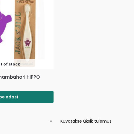
t of stock
e hambahari HIPPO
oe edasi
Kuvatakse üksik tulemus