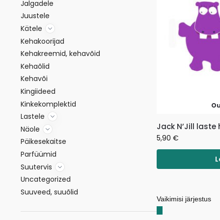
Jalgadele
Juustele
Kätele
Kehakoorijad
Kehakreemid, kehavõid
Kehaõlid
Kehavõi
Kingiideed
Kinkekomplektid
Ou
Lastele
Jack N’Jill last
Näole
5,90
€
Päikesekaitse
Parfüümid
L
Suutervis
Uncategorized
Suuveed, suuõlid