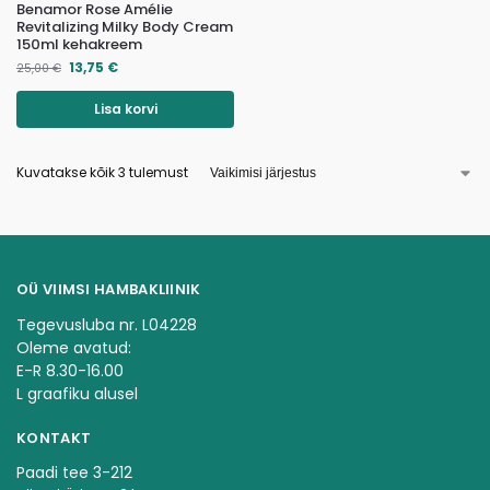
Benamor Rose Amélie
Revitalizing Milky Body Cream
150ml kehakreem
13,75
€
25,00
€
Lisa korvi
Kuvatakse kõik 3 tulemust
OÜ VIIMSI HAMBAKLIINIK
Tegevusluba nr. L04228
Oleme avatud:
E-R 8.30-16.00
L graafiku alusel
KONTAKT
Paadi tee 3-212