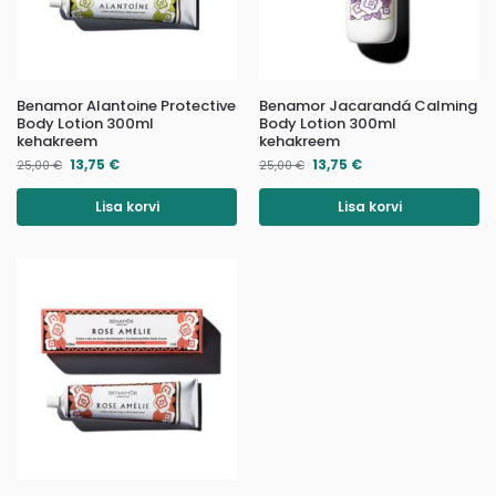
Benamor Alantoine Protective
Benamor Jacarandá Calming
Body Lotion 300ml
Body Lotion 300ml
kehakreem
kehakreem
13,75
€
13,75
€
25,00
€
25,00
€
Lisa korvi
Lisa korvi