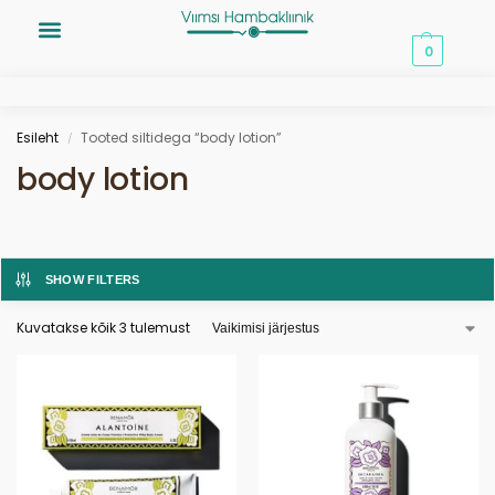
0,00
€
0
Esileht
Tooted siltidega “body lotion”
/
body lotion
SHOW FILTERS
Kuvatakse kõik 3 tulemust