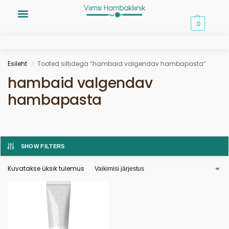
0,00
€
0
Esileht
Tooted siltidega “hambaid valgendav hambapasta”
/
hambaid valgendav
hambapasta
SHOW FILTERS
Kuvatakse üksik tulemus