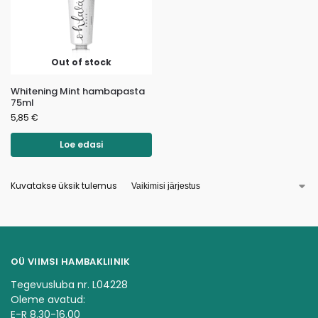
Out of stock
Whitening Mint hambapasta
75ml
5,85
€
Loe edasi
Kuvatakse üksik tulemus
OÜ VIIMSI HAMBAKLIINIK
Tegevusluba nr. L04228
Oleme avatud:
E-R 8.30-16.00