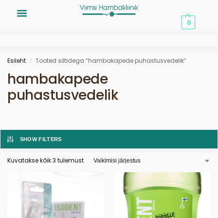
0,00
€
0
Esileht
Tooted siltidega “hambakapede puhastusvedelik”
/
hambakapede
puhastusvedelik
SHOW FILTERS
Kuvatakse kõik 3 tulemust