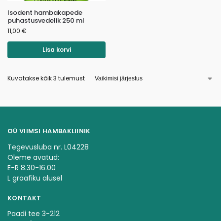
Isodent hambakapede
puhastusvedelik 250 ml
11,00
€
Lisa korvi
Kuvatakse kõik 3 tulemust
OÜ VIIMSI HAMBAKLIINIK
Tegevusluba nr. L04228
Oleme avatud:
E-R 8.30-16.00
L graafiku alusel
KONTAKT
Paadi tee 3-212