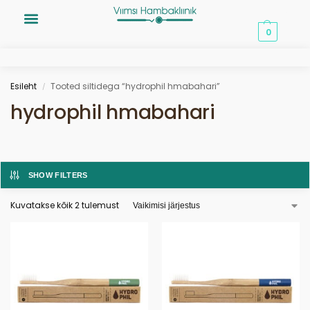
0,00
€
0
Esileht
Tooted siltidega “hydrophil hmabahari”
/
hydrophil hmabahari
SHOW FILTERS
Kuvatakse kõik 2 tulemust