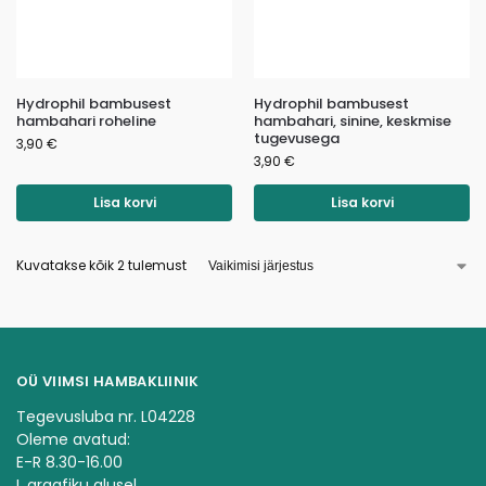
Hydrophil bambusest
Hydrophil bambusest
hambahari roheline
hambahari, sinine, keskmise
tugevusega
3,90
€
3,90
€
Lisa korvi
Lisa korvi
Kuvatakse kõik 2 tulemust
OÜ VIIMSI HAMBAKLIINIK
Tegevusluba nr. L04228
Oleme avatud:
E-R 8.30-16.00
L graafiku alusel