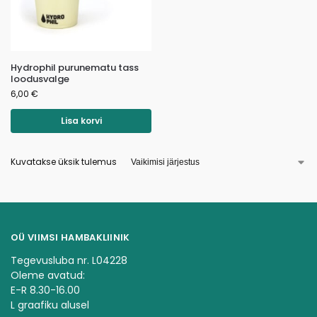
Hydrophil purunematu tass
loodusvalge
6,00
€
Lisa korvi
Kuvatakse üksik tulemus
OÜ VIIMSI HAMBAKLIINIK
Tegevusluba nr. L04228
Oleme avatud:
E-R 8.30-16.00
L graafiku alusel