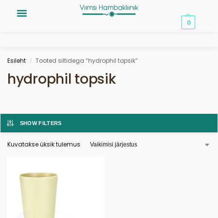
0,00
€
0
Esileht
Tooted siltidega “hydrophil topsik”
/
hydrophil topsik
SHOW FILTERS
Kuvatakse üksik tulemus