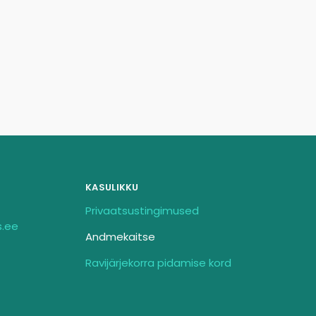
KASULIKKU
Privaatsustingimused
s.ee
Andmekaitse
Ravijärjekorra pidamise kord