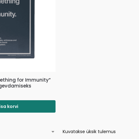
mething for Immunity”
gevdamiseks
isa korvi
Kuvatakse üksik tulemus