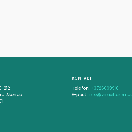
KONTAKT
3-212
Telefon:
+3726099910
re 2.korrus
E-post:
info@viimsihamma
01