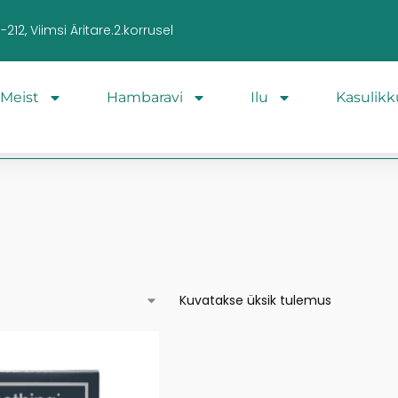
212, Viimsi Äritare.2.korrusel
Meist
Hambaravi
Ilu
Kasulikk
Kuvatakse üksik tulemus