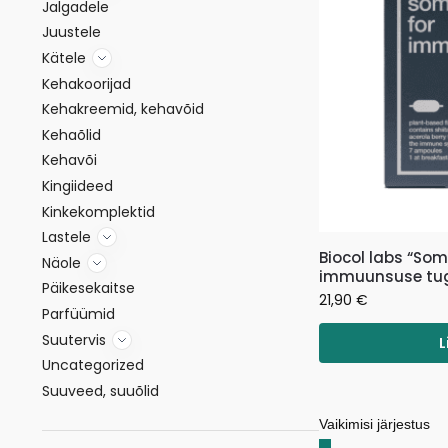
Jalgadele
Juustele
Kätele
Kehakoorijad
Kehakreemid, kehavõid
Kehaõlid
Kehavõi
Kingiideed
Kinkekomplektid
Lastele
Biocol labs “So
Näole
immuunsuse tu
Päikesekaitse
21,90
€
Parfüümid
Suutervis
L
Uncategorized
Suuveed, suuõlid