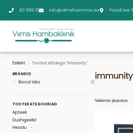
60 999 10
Info@viimsihammas.ee
Paadi tee 3-
Esileht
Tooted siltidega “immunity”
/
immunity
BRÄNDID
Biocol labs.
(1)
TOOTEKATEGOORIAD
Apteek
Dushigeelid
Heaolu