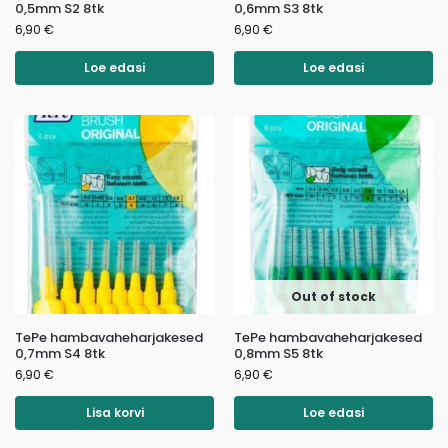
0,5mm S2 8tk
0,6mm S3 8tk
6,90
€
6,90
€
Loe edasi
Loe edasi
Out of stock
TePe hambavaheharjakesed
TePe hambavaheharjakesed
0,7mm S4 8tk
0,8mm S5 8tk
6,90
€
6,90
€
Lisa korvi
Loe edasi