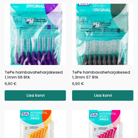
TePe hambavaheharjakesed
TePe hambavaheharjakesed
1,1mm S6 8tk
1,3mm S7 8tk
6,90
€
6,90
€
Lisa korvi
Lisa korvi