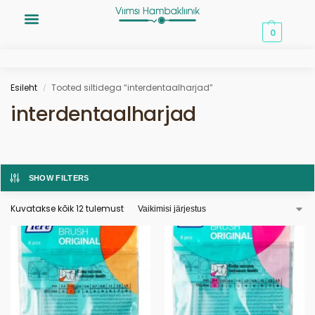
0,00
€
0
Esileht
Tooted siltidega “interdentaalharjad”
/
interdentaalharjad
SHOW FILTERS
Kuvatakse kõik 12 tulemust