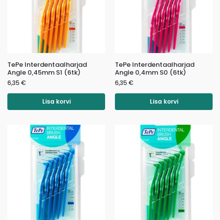
TePe Interdentaalharjad
TePe Interdentaalharjad
Angle 0,45mm S1 (6tk)
Angle 0,4mm S0 (6tk)
6,35
€
6,35
€
Lisa korvi
Lisa korvi