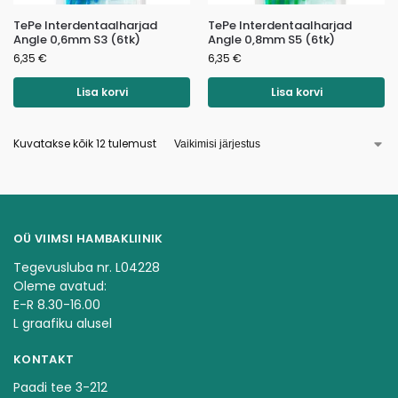
TePe Interdentaalharjad
TePe Interdentaalharjad
Angle 0,6mm S3 (6tk)
Angle 0,8mm S5 (6tk)
6,35
€
6,35
€
Lisa korvi
Lisa korvi
Kuvatakse kõik 12 tulemust
OÜ VIIMSI HAMBAKLIINIK
Tegevusluba nr. L04228
Oleme avatud:
E-R 8.30-16.00
L graafiku alusel
KONTAKT
Paadi tee 3-212