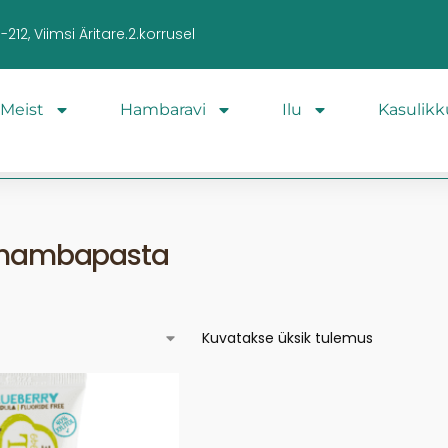
212, Viimsi Äritare.2.korrusel
Meist
Hambaravi
Ilu
Kasulikk
ll hambapasta
Kuvatakse üksik tulemus