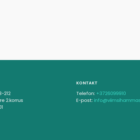
KONTAKT
3-212
Telefon:
+3726099910
re 2.korrus
E-post:
info@viimsihamma
01