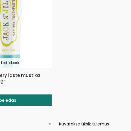
t of stock
berry laste mustika
gr
oe edasi
Kuvatakse üksik tulemus