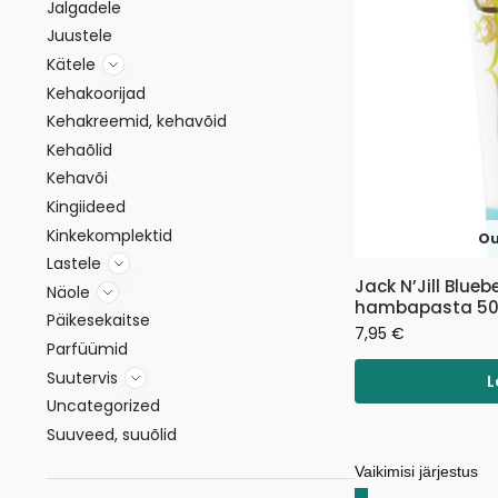
Jalgadele
Juustele
Kätele
Kehakoorijad
Kehakreemid, kehavõid
Kehaõlid
Kehavõi
Kingiideed
Kinkekomplektid
Ou
Lastele
Jack N’Jill Blue
Näole
hambapasta 50
Päikesekaitse
7,95
€
Parfüümid
Suutervis
L
Uncategorized
Suuveed, suuõlid