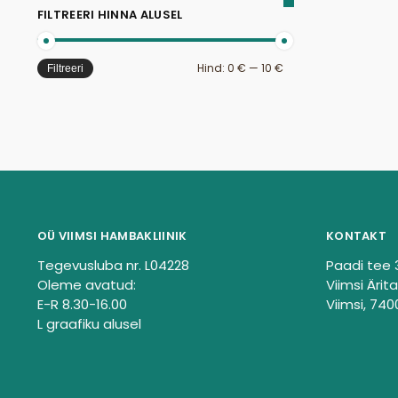
FILTREERI HINNA ALUSEL
Hind:
0 €
—
10 €
Filtreeri
OÜ VIIMSI HAMBAKLIINIK
KONTAKT
Tegevusluba nr. L04228
Paadi tee 
Oleme avatud:
Viimsi Ärita
E-R 8.30-16.00
Viimsi, 740
L graafiku alusel