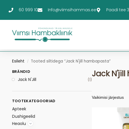
60 999 10
Info@viimsihammas.ee
Paadi tee 3-
Esileht
Tooted siltidega “Jack N'jill hambapasta”
/
Jack N'ji
BRÄNDID
Jack N'Jill
(1)
TOOTEKATEGOORIAD
Apteek
Dushigeelid
Heaolu