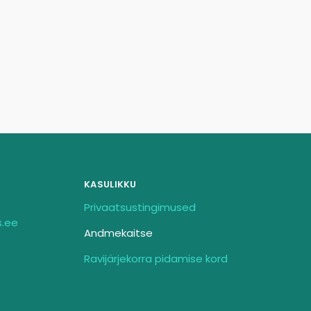
KASULIKKU
Privaatsustingimused
s.ee
Andmekaitse
Ravijärjekorra pidamise kord