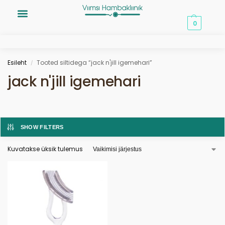
0,00
€
0
Esileht
Tooted siltidega “jack n'jill igemehari”
/
jack n'jill igemehari
SHOW FILTERS
Kuvatakse üksik tulemus