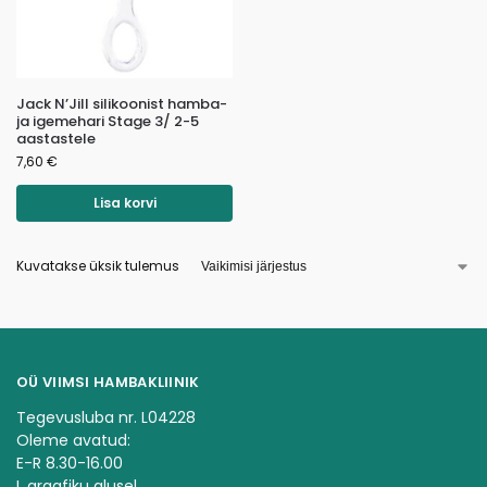
Jack N’Jill silikoonist hamba-
ja igemehari Stage 3/ 2-5
aastastele
7,60
€
Lisa korvi
Kuvatakse üksik tulemus
OÜ VIIMSI HAMBAKLIINIK
Tegevusluba nr. L04228
Oleme avatud:
E-R 8.30-16.00
L graafiku alusel