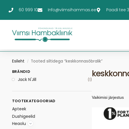
60 999 10
Info@viimsihammas.ee
Paadi tee 3-
Esileht
Tooted siltidega “keskkonnasõbralik”
/
keskkonna
BRÄNDID
Jack N'Jill
(1)
TOOTEKATEGOORIAD
Apteek
Dushigeelid
Heaolu