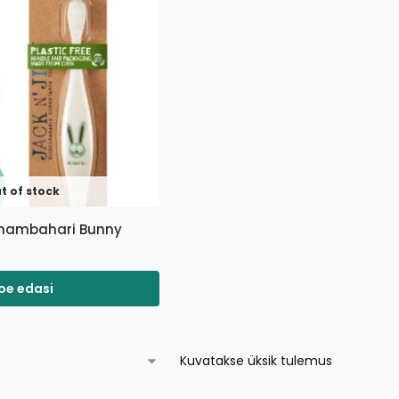
t of stock
te hambahari Bunny
oe edasi
Kuvatakse üksik tulemus