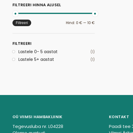
FILTREERI HINNA ALUSEL
Hind:
0 €
—
10 €
Filtreeri
FILTREERI
Lastele 0- 5 aastat
(1)
Lastele 5+ aastat
(1)
OÜ VIIMSI HAMBAKLIINIK
KONTAKT
Tegevusluba nr. L04228
Paadi tee 
Oleme avatud:
Viimsi Ärita