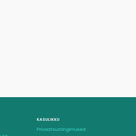
KASULIKKU
Privaatsustingimused
s.ee