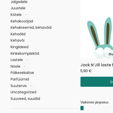
Jalgadele
Juustele
Kätele
Kehakoorijad
Kehakreemid, kehavõid
Kehaõlid
Kehavõi
Kingiideed
Kinkekomplektid
Ou
Lastele
Jack N’Jill las
Näole
5,90
€
Päikesekaitse
Parfüümid
L
Suutervis
Uncategorized
Suuveed, suuõlid