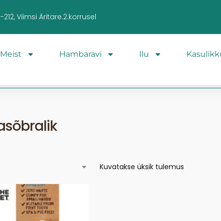
212, Viimsi Äritare.2.korrusel
Meist
Hambaravi
Ilu
Kasulikk
sõbralik
Kuvatakse üksik tulemus