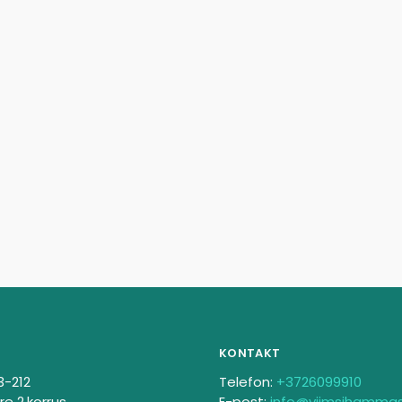
KONTAKT
3-212
Telefon:
+3726099910
re 2.korrus
E-post:
info@viimsihamma