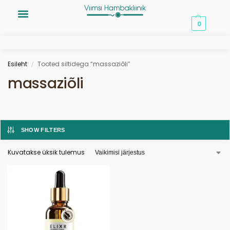
0,00
€
0
Esileht
Tooted siltidega “massaziõli”
/
massaziõli
SHOW FILTERS
Kuvatakse üksik tulemus