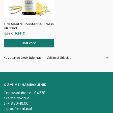
Elixr Mental Booster De-Stress
õli 30ml
9,98
€
19,95
€
Lisa korvi
Kuvatakse üksik tulemus
OÜ VIIMSI HAMBAKLIINIK
Tegevusluba nr. L04228
Oleme avatud:
E-R 8.30-16.00
L graafiku alusel