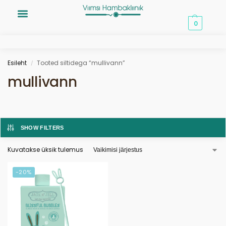
0,00
€
0
Esileht
Tooted siltidega “mullivann”
/
mullivann
SHOW FILTERS
Kuvatakse üksik tulemus
-20%