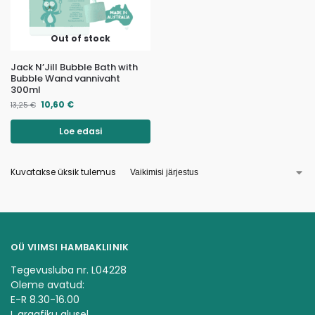
Out of stock
Jack N’Jill Bubble Bath with
Bubble Wand vannivaht
300ml
10,60
€
13,25
€
Loe edasi
Kuvatakse üksik tulemus
OÜ VIIMSI HAMBAKLIINIK
Tegevusluba nr. L04228
Oleme avatud:
E-R 8.30-16.00
L graafiku alusel