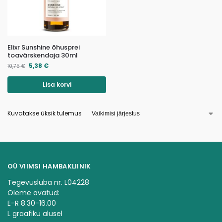
Elixr Sunshine õhusprei
toavärskendaja 30ml
5,38
€
10,75
€
Lisa korvi
Kuvatakse üksik tulemus
OÜ VIIMSI HAMBAKLIINIK
Tegevusluba nr. L04228
Oleme avatud:
E-R 8.30-16.00
L graafiku alusel