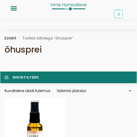
0,00
€
0
Esileht
Tooted siltidega “õhusprei”
/
õhusprei
SHOW FILTERS
Kuvatakse üksik tulemus