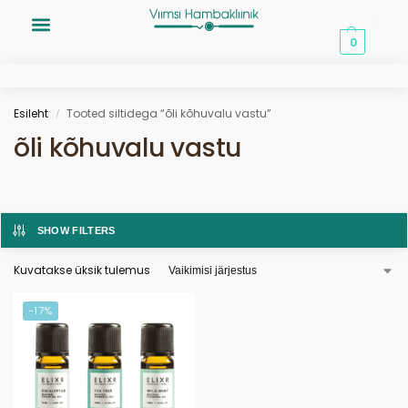
0,00
€
0
Esileht
Tooted siltidega “õli kõhuvalu vastu”
/
õli kõhuvalu vastu
SHOW FILTERS
Kuvatakse üksik tulemus
-17%