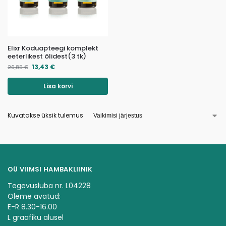
Elixr Koduapteegi komplekt
eeterlikest õlidest(3 tk)
13,43
€
26,85
€
Lisa korvi
Kuvatakse üksik tulemus
OÜ VIIMSI HAMBAKLIINIK
Tegevusluba nr. L04228
Oleme avatud:
E-R 8.30-16.00
L graafiku alusel