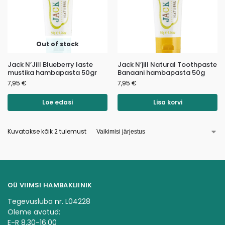
Out of stock
Jack N’Jill Blueberry laste
Jack N’jill Natural Toothpaste
mustika hambapasta 50gr
Banaani hambapasta 50g
7,95
€
7,95
€
Loe edasi
Lisa korvi
Kuvatakse kõik 2 tulemust
OÜ VIIMSI HAMBAKLIINIK
Tegevusluba nr. L04228
Oleme avatud:
E-R 8.30-16.00