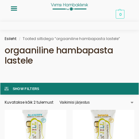
0,00
€
0
Esileht
Tooted siltidega “orgaaniline hambapasta lastele”
/
orgaaniline hambapasta
lastele
SHOW FILTERS
Kuvatakse kõik 2 tulemust