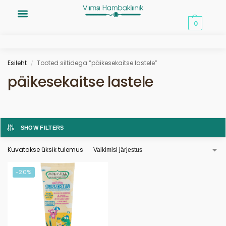
0,00
€
0
Esileht
Tooted siltidega “päikesekaitse lastele”
/
päikesekaitse lastele
SHOW FILTERS
Kuvatakse üksik tulemus
-20%