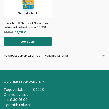
Out of stock
Jack N’Jill Natural Sunscreen
päikesekaitsekreem SPF30
19,20
€
24,00
€
Loe edasi
Kuvatakse üksik tulemus
OÜ VIIMSI HAMBAKLIINIK
Tegevusluba nr. L04228
Oleme avatud:
E-R 8.30-16.00
L graafiku alusel