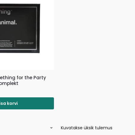
ething for the Party
komplekt
isa korvi
Kuvatakse üksik tulemus