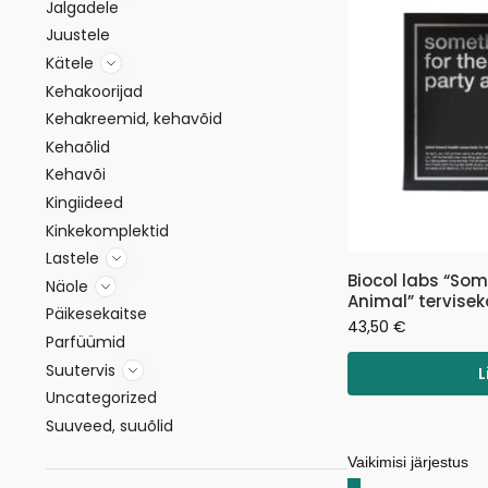
Jalgadele
Juustele
Kätele
Kehakoorijad
Kehakreemid, kehavõid
Kehaõlid
Kehavõi
Kingiideed
Kinkekomplektid
Lastele
Biocol labs “Som
Näole
Animal” tervise
Päikesekaitse
43,50
€
Parfüümid
Suutervis
L
Uncategorized
Suuveed, suuõlid