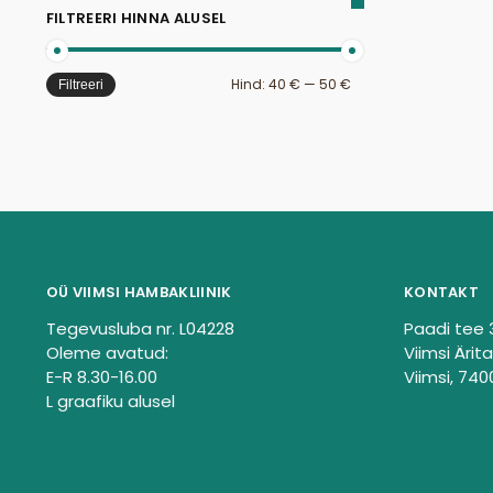
FILTREERI HINNA ALUSEL
Hind:
40 €
—
50 €
Filtreeri
OÜ VIIMSI HAMBAKLIINIK
KONTAKT
Tegevusluba nr. L04228
Paadi tee 
Oleme avatud:
Viimsi Ärita
E-R 8.30-16.00
Viimsi, 740
L graafiku alusel