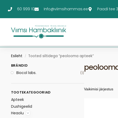
60 999 10
Info@viimsihammas.ee
Paadi tee 3-
Esileht
Tooted siltidega “peolooma apteek”
/
peolooma
BRÄNDID
Biocol labs.
(1)
TOOTEKATEGOORIAD
Apteek
Dushigeelid
Heaolu