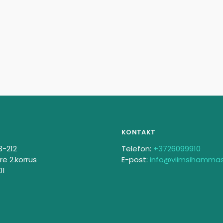
KONTAKT
3-212
Telefon:
+3726099910
re 2.korrus
E-post:
info@viimsihamma
01