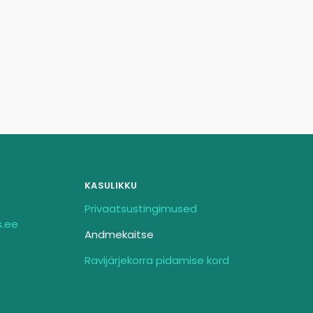
KASULIKKU
Privaatsustingimused
s.ee
Andmekaitse
Ravijärjekorra pidamise kord