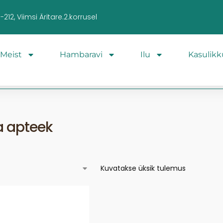
212, Viimsi Äritare.2.korrusel
Meist
Hambaravi
Ilu
Kasulikk
 apteek
Kuvatakse üksik tulemus