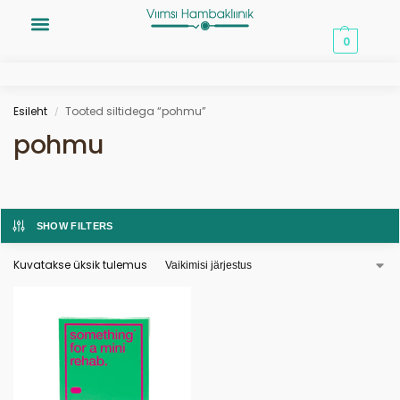
0,00
€
0
Esileht
Tooted siltidega “pohmu”
/
pohmu
SHOW FILTERS
Kuvatakse üksik tulemus