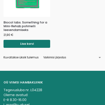
Biocol labs. Something for a
Mini-Rehab pohmelli
leevendamiseks
21,90
€
Lisa korvi
Kuvatakse üksik tulemus
OÜ VIIMSI HAMBAKLIINIK
Tegevusluba nr. L04228
Oleme avatud:
E-R 8.30-16.00
L graafiku alusel