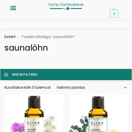
0,00
€
0
Esileht
Tooted siltidega “saunalõhn”
/
saunalõhn
SHOW FILTERS
Kuvatakse kõik 3 tulemust