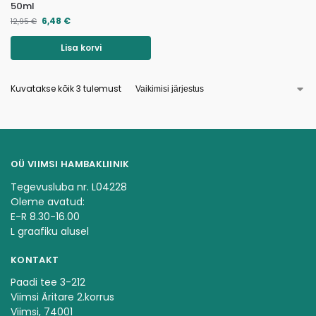
50ml
6,48
€
12,95
€
Lisa korvi
Kuvatakse kõik 3 tulemust
OÜ VIIMSI HAMBAKLIINIK
Tegevusluba nr. L04228
Oleme avatud:
E-R 8.30-16.00
L graafiku alusel
KONTAKT
Paadi tee 3-212
Viimsi Äritare 2.korrus
Viimsi, 74001