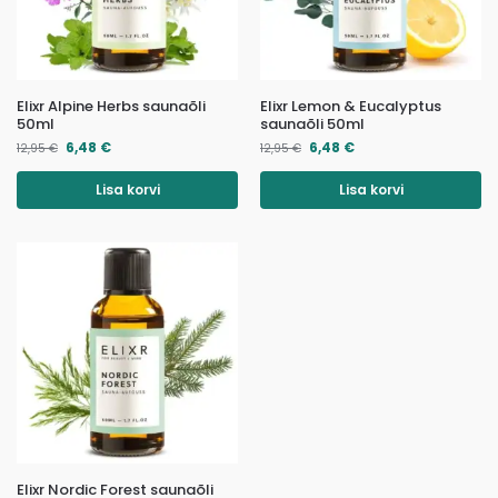
Elixr Alpine Herbs saunaõli
Elixr Lemon & Eucalyptus
50ml
saunaõli 50ml
6,48
€
6,48
€
12,95
€
12,95
€
Lisa korvi
Lisa korvi
Elixr Nordic Forest saunaõli