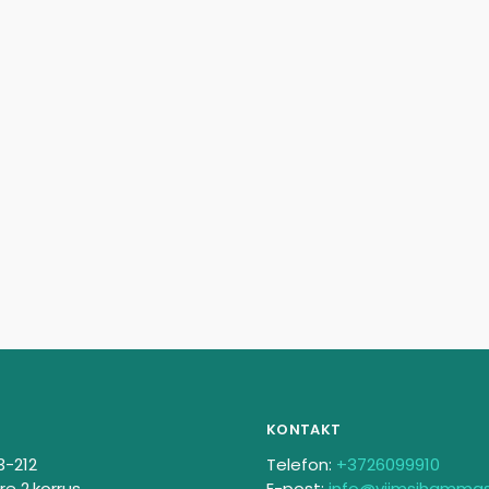
KONTAKT
3-212
Telefon:
+3726099910
re 2.korrus
E-post:
info@viimsihamma