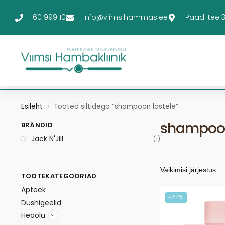
60 999 10
Info@viimsihammas.ee
Paadi tee 3-
Esileht
Tooted siltidega “shampoon lastele”
/
shampoon
BRÄNDID
Jack N'Jill
(1)
TOOTEKATEGOORIAD
Apteek
-24%
Dushigeelid
Heaolu