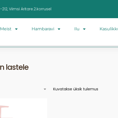
212, Viimsi Äritare.2.korrusel
Meist
Hambaravi
Ilu
Kasulikk
 lastele
Kuvatakse üksik tulemus