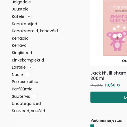
Jalgadele
Juustele
Kätele
Kehakoorijad
Kehakreemid, kehavõid
Kehaõlid
Kehavõi
Kingiideed
Kinkekomplektid
Ou
Lastele
Jack N’Jill sha
Näole
300ml
Päikesekaitse
10,60
€
14,00
€
Parfüümid
Suutervis
L
Uncategorized
Suuveed, suuõlid