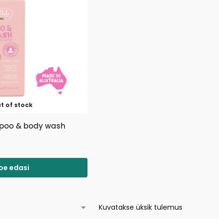
t of stock
mpoo & body wash
oe edasi
Kuvatakse üksik tulemus