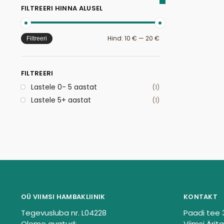
FILTREERI HINNA ALUSEL
Hind:
10 €
—
20 €
Filtreeri
FILTREERI
Lastele 0- 5 aastat
(1)
Lastele 5+ aastat
(1)
OÜ VIIMSI HAMBAKLIINIK
KONTAKT
Tegevusluba nr. L04228
Paadi tee 
Oleme avatud:
Viimsi Ärita