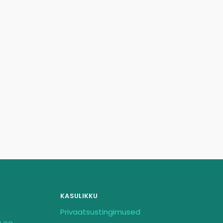
KASULIKKU
Privaatsustingimused
s.ee