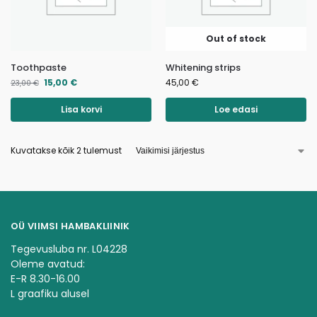
Out of stock
Toothpaste
Whitening strips
15,00
€
45,00
€
23,00
€
Lisa korvi
Loe edasi
Kuvatakse kõik 2 tulemust
OÜ VIIMSI HAMBAKLIINIK
Tegevusluba nr. L04228
Oleme avatud:
E-R 8.30-16.00
L graafiku alusel