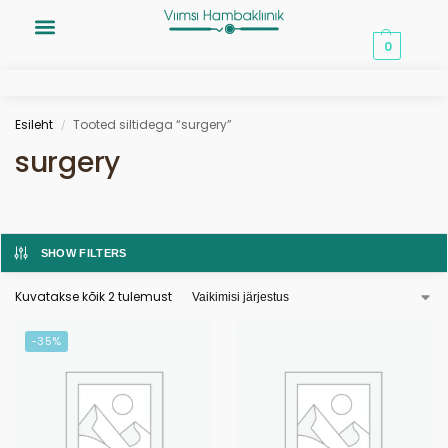
0,00
€
0
Esileht
Tooted siltidega “surgery”
/
surgery
SHOW FILTERS
Kuvatakse kõik 2 tulemust
-35%