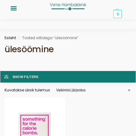
0,00
€
0
Esileht
Tooted siltidega “ülesöömine”
/
ülesöömine
SHOW FILTERS
Kuvatakse üksik tulemus