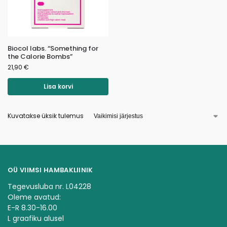
Biocol labs. “Something for
the Calorie Bombs”
21,90
€
Lisa korvi
Kuvatakse üksik tulemus
OÜ VIIMSI HAMBAKLIINIK
Tegevusluba nr. L04228
Oleme avatud:
E-R 8.30-16.00
L graafiku alusel