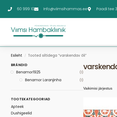
60 999 10
Info@viimsihammas.ee
Paadi tee 3-
Esileht
Tooted siltidega “varskendav õli”
/
varskenda
BRÄNDID
Benamor1925
(1)
Benamor Laranjinha
(1)
TOOTEKATEGOORIAD
Apteek
Dushigeelid