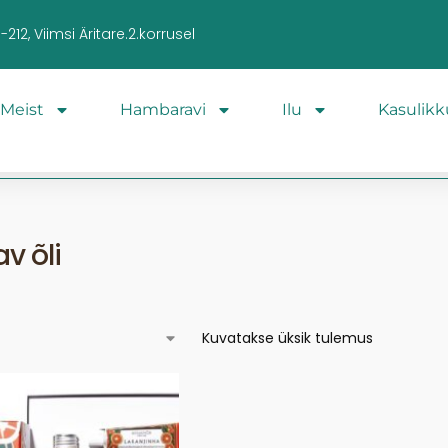
212, Viimsi Äritare.2.korrusel
Meist
Hambaravi
Ilu
Kasulikk
v õli
Kuvatakse üksik tulemus