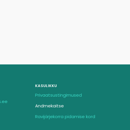
KASULIKKU
Privaatsustingimused
s.ee
Andmekaitse
Ravijärjekorra pidamise kord