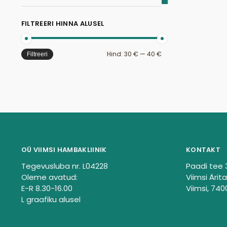
FILTREERI HINNA ALUSEL
Hind:
30 €
—
40 €
Filtreeri
OÜ VIIMSI HAMBAKLIINIK
KONTAKT
Tegevusluba nr. L04228
Paadi tee 
Oleme avatud:
Viimsi Ärita
E-R 8.30-16.00
Viimsi, 740
L graafiku alusel