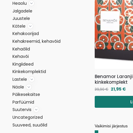
Heaolu
Jalgadele
Juustele
Kätele
Kehakoorijad
Kehakreemid, kehavõid
Kehaõlid
Kehavõi
Kingiideed
Kinkekomplektid
Benamor Laranji
Lastele
kinkekomplekt
Näole
21,95
€
39,90
€
Päikesekaitse
L
Parfüümid
Suutervis
Uncategorized
Suuveed, suuõlid