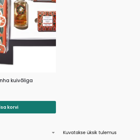
nha kuivõliga
isa korvi
Kuvatakse üksik tulemus