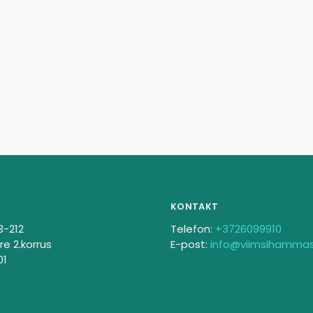
KONTAKT
3-212
Telefon:
+3726099910
re 2.korrus
E-post:
info@viimsihamma
01