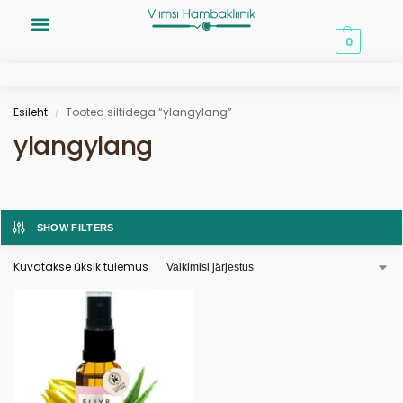
0,00
€
0
Esileht
Tooted siltidega “ylangylang”
/
ylangylang
SHOW FILTERS
Kuvatakse üksik tulemus