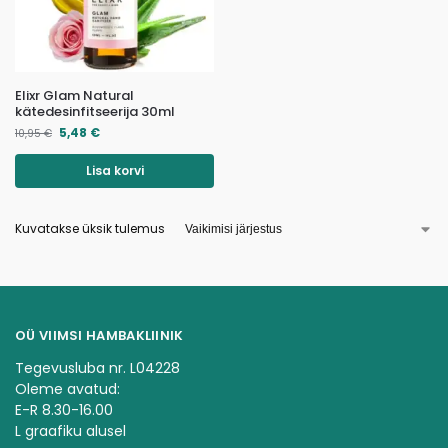
Elixr Glam Natural
kätedesinfitseerija 30ml
5,48
€
10,95
€
Lisa korvi
Kuvatakse üksik tulemus
OÜ VIIMSI HAMBAKLIINIK
Tegevusluba nr. L04228
Oleme avatud:
E-R 8.30-16.00
L graafiku alusel