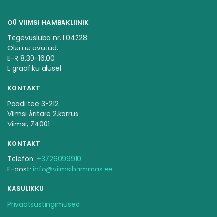
OÜ VIIMSI HAMBAKLIINIK
Tegevusluba nr. L04228
Oleme avatud:
E-R 8.30-16.00
L graafiku alusel
KONTAKT
Paadi tee 3-212
Viimsi Äritare 2.korrus
Viimsi, 74001
KONTAKT
Telefon:
+3726099910
E-post:
info@viimsihammas.ee
KASULIKKU
Privaatsustingimused