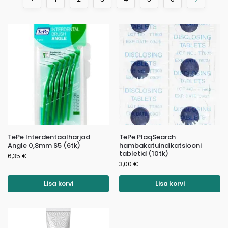
TePe Interdentaalharjad
TePe PlaqSearch
Angle 0,8mm S5 (6tk)
hambakatuindikatsiooni
tabletid (10tk)
6,35
€
3,00
€
Lisa korvi
Lisa korvi