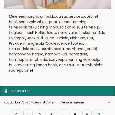
Meie eesmärgiks on pakkuda suutervisetooted, et
hoolitseda võimalikult puhtalt, loodus- ning
tervisesõbralikult ning mõnusalt oma suu tervise ja
hügieeni eest. Hetkel leiate meie valikust ökobrändide
Hydrophil, Jack N’Jill, NFco., Ohlala, Biobrush, Elixr,
Proxident ning lisaks Opalescence tooted.
Leia endale sobiv hambapasta, hambahari, suuõli,
hambavahe harjad, hambatikud, hambaniit,
hambapasta tabletid, suuveepulber ning veel palju
huvitavat ning kanna hoolt, et su suu suutervis oleks
suurepärane!
SHOW FILTERS
Kuvatakse 73–75 tulemust 75-st
1
2
3
4
5
6
7