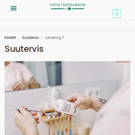
0,00
€
0
Esileht
Suutervis
Lehekülg 7
/
/
Suutervis