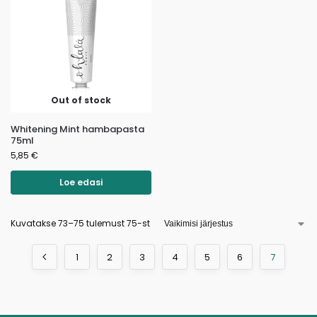
Out of stock
Whitening Mint hambapasta
75ml
5,85
€
Loe edasi
Kuvatakse 73–75 tulemust 75-st
1
2
3
4
5
6
7