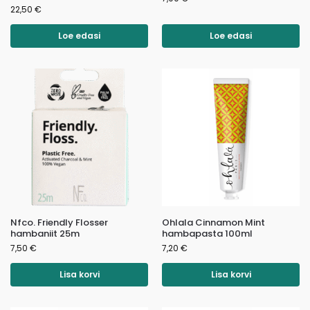
22,50
€
Loe edasi
Loe edasi
Nfco. Friendly Flosser
Ohlala Cinnamon Mint
hambaniit 25m
hambapasta 100ml
7,50
€
7,20
€
Lisa korvi
Lisa korvi