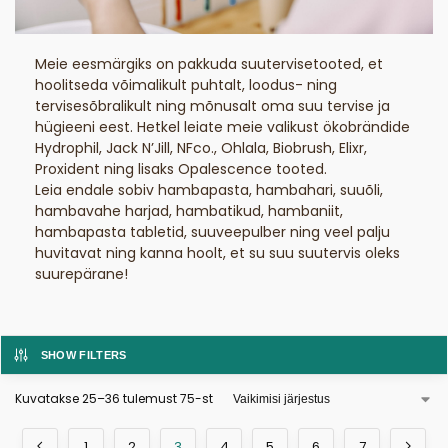
Meie eesmärgiks on pakkuda suutervisetooted, et
hoolitseda võimalikult puhtalt, loodus- ning
tervisesõbralikult ning mõnusalt oma suu tervise ja
hügieeni eest. Hetkel leiate meie valikust ökobrändide
Hydrophil, Jack N’Jill, NFco., Ohlala, Biobrush, Elixr,
Proxident ning lisaks Opalescence tooted.
Leia endale sobiv hambapasta, hambahari, suuõli,
hambavahe harjad, hambatikud, hambaniit,
hambapasta tabletid, suuveepulber ning veel palju
huvitavat ning kanna hoolt, et su suu suutervis oleks
suurepärane!
SHOW FILTERS
Kuvatakse 25–36 tulemust 75-st
1
2
3
4
5
6
7