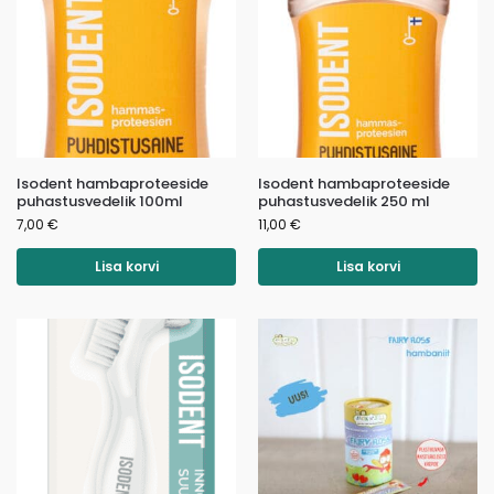
Isodent hambaproteeside
Isodent hambaproteeside
puhastusvedelik 100ml
puhastusvedelik 250 ml
7,00
€
11,00
€
Lisa korvi
Lisa korvi