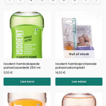
Out of stock
Isodent hambakapede
Isodent hambaproteeside
puhastusvedelik 250 ml
puhastuskomplekt
11,00
€
14,00
€
Lisa korvi
Loe edasi