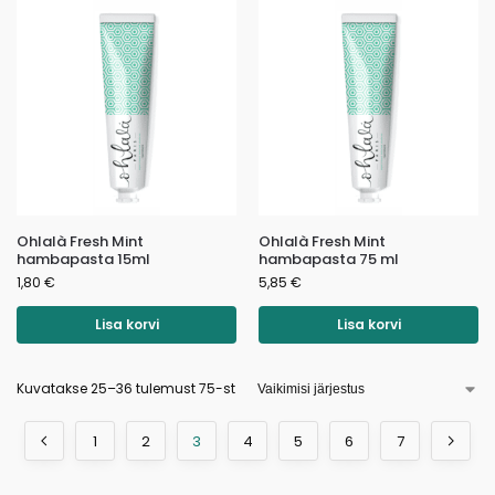
Ohlalà Fresh Mint
Ohlalà Fresh Mint
hambapasta 15ml
hambapasta 75 ml
1,80
€
5,85
€
Lisa korvi
Lisa korvi
Kuvatakse 25–36 tulemust 75-st
1
2
3
4
5
6
7