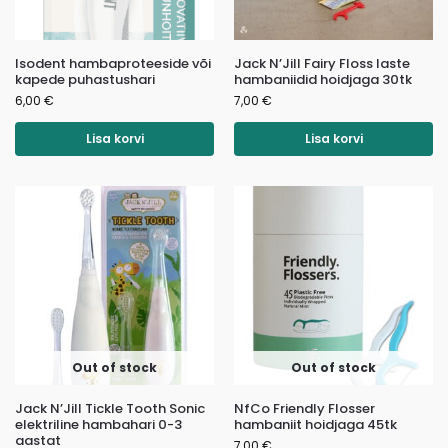
Isodent hambaproteeside või
Jack N’Jill Fairy Floss laste
kapede puhastushari
hambaniidid hoidjaga 30tk
6,00
€
7,00
€
Lisa korvi
Lisa korvi
Out of stock
Out of stock
Jack N’Jill Tickle Tooth Sonic
NfCo Friendly Flosser
elektriline hambahari 0-3
hambaniit hoidjaga 45tk
aastat
7,00
€