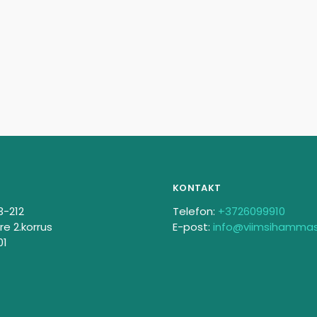
KONTAKT
3-212
Telefon:
+3726099910
re 2.korrus
E-post:
info@viimsihamma
01