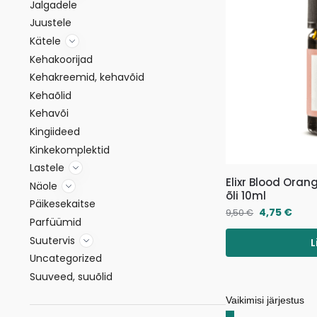
Jalgadele
Juustele
Kätele
Kehakoorijad
Kehakreemid, kehavõid
Kehaõlid
Kehavõi
Kingiideed
Kinkekomplektid
Lastele
Elixr Blood Orang
Näole
õli 10ml
Päikesekaitse
4,75
€
9,50
€
Parfüümid
Suutervis
L
Uncategorized
Suuveed, suuõlid