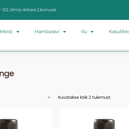
212, Viimsi Äritare.2.korrusel
Meist
Hambaravi
Ilu
Kasulikk
ange
Kuvatakse kõik 2 tulemust