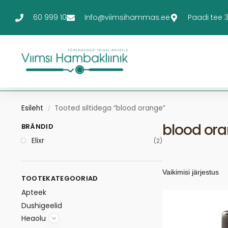
60 999 10
Info@viimsihammas.ee
Paadi tee 3-
Esileht
Tooted siltidega “blood orange”
/
blood or
BRÄNDID
Elixr
(2)
TOOTEKATEGOORIAD
Apteek
Dushigeelid
Heaolu