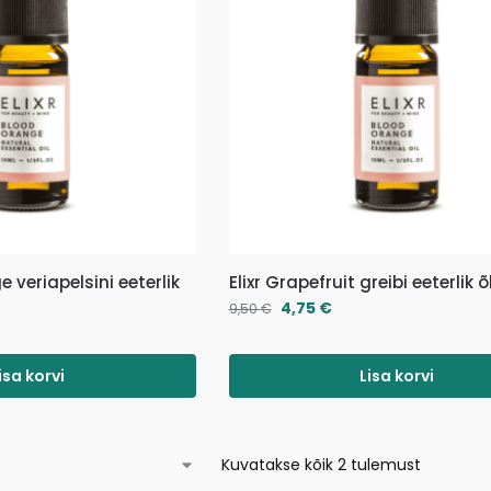
e veriapelsini eeterlik
Elixr Grapefruit greibi eeterlik õ
4,75
€
9,50
€
isa korvi
Lisa korvi
Kuvatakse kõik 2 tulemust