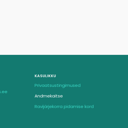
KASULIKKU
Privaatsustingimused
s.ee
Andmekaitse
Ravijärjekorra pidamise kord