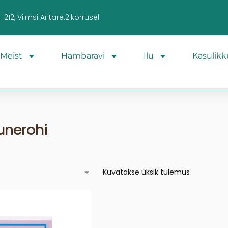
212, Viimsi Äritare.2.korrusel
Meist
Hambaravi
Ilu
Kasulikk
 unerohi
Kuvatakse üksik tulemus