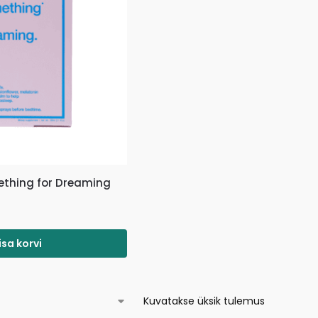
mething for Dreaming
isa korvi
Kuvatakse üksik tulemus