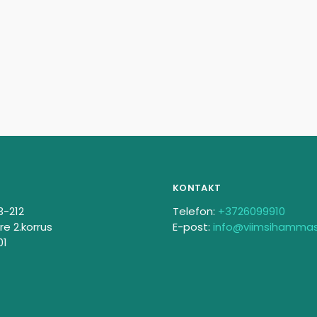
KONTAKT
3-212
Telefon:
+3726099910
re 2.korrus
E-post:
info@viimsihamma
01