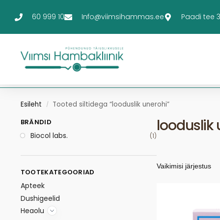
60 999 10
Info@viimsihammas.ee
Paadi tee 3-
Esileht
Tooted siltidega “looduslik unerohi”
/
looduslik
BRÄNDID
Biocol labs.
(1)
TOOTEKATEGOORIAD
Apteek
Dushigeelid
Heaolu