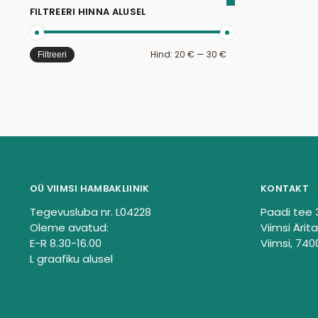
FILTREERI HINNA ALUSEL
Hind:
20 €
—
30 €
Filtreeri
OÜ VIIMSI HAMBAKLIINIK
KONTAKT
Tegevusluba nr. L04228
Paadi tee 
Oleme avatud:
Viimsi Ärita
E-R 8.30-16.00
Viimsi, 740
L graafiku alusel