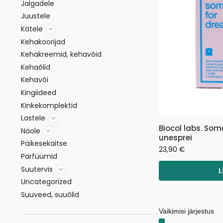
Jalgadele
Juustele
Kätele
Kehakoorijad
Kehakreemid, kehavõid
Kehaõlid
Kehavõi
Kingiideed
Kinkekomplektid
Lastele
Biocol labs. So
Näole
unesprei
Päikesekaitse
23,90
€
Parfüümid
Suutervis
L
Uncategorized
Suuveed, suuõlid