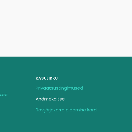
KASULIKKU
Privaatsustingimused
s.ee
Andmekaitse
Ravijärjekorra pidamise kord