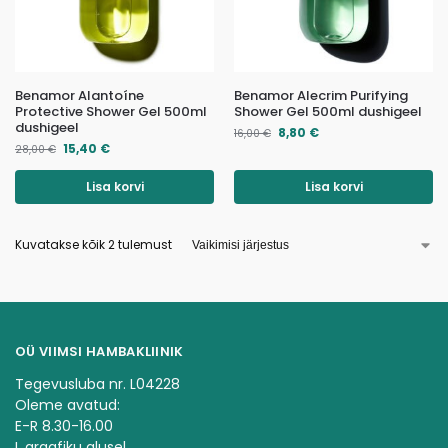
Benamor Alantoíne
Benamor Alecrim Purifying
Protective Shower Gel 500ml
Shower Gel 500ml dushigeel
dushigeel
8,80
€
16,00
€
15,40
€
28,00
€
Lisa korvi
Lisa korvi
Kuvatakse kõik 2 tulemust
OÜ VIIMSI HAMBAKLIINIK
Tegevusluba nr. L04228
Oleme avatud:
E-R 8.30-16.00
L graafiku alusel