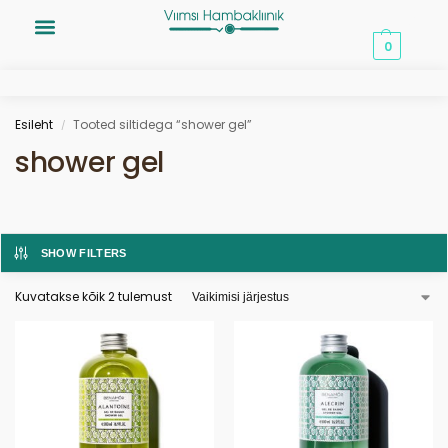
0,00
€
0
Esileht
Tooted siltidega “shower gel”
/
shower gel
SHOW FILTERS
Kuvatakse kõik 2 tulemust